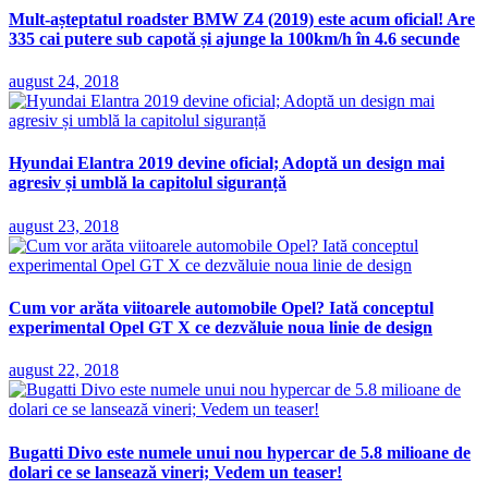
Mult-așteptatul roadster BMW Z4 (2019) este acum oficial! Are
335 cai putere sub capotă și ajunge la 100km/h în 4.6 secunde
august 24, 2018
Hyundai Elantra 2019 devine oficial; Adoptă un design mai
agresiv și umblă la capitolul siguranță
august 23, 2018
Cum vor arăta viitoarele automobile Opel? Iată conceptul
experimental Opel GT X ce dezvăluie noua linie de design
august 22, 2018
Bugatti Divo este numele unui nou hypercar de 5.8 milioane de
dolari ce se lansează vineri; Vedem un teaser!