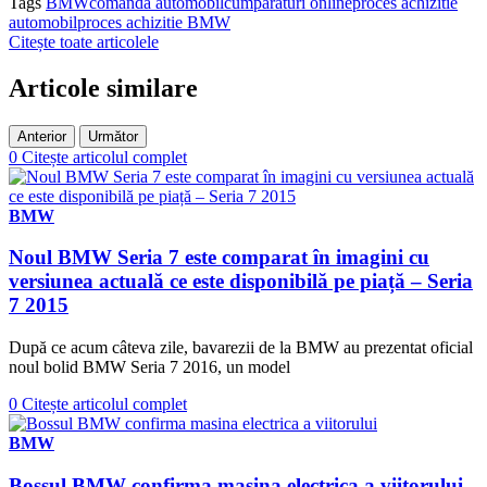
Tags
BMW
comanda automobil
cumparaturi online
proces achizitie
automobil
proces achizitie BMW
Citește toate articolele
Articole similare
Anterior
Următor
0
Citește articolul complet
BMW
Noul BMW Seria 7 este comparat în imagini cu
versiunea actuală ce este disponibilă pe piață – Seria
7 2015
După ce acum câteva zile, bavarezii de la BMW au prezentat oficial
noul bolid BMW Seria 7 2016, un model
0
Citește articolul complet
BMW
Bossul BMW confirma masina electrica a viitorului