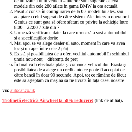
de utilizare a unui vehicul – ulterior sunt sugerate câteva
modele din cele 280 aflate în gama BMW la ora actuală.
Pasul 2 constă în configurarea de la 0 a modelului ales, sau
adaptarea celui sugerat de către sistem. Aici intervin operatorii
Genius ce sunt gata să ofere sfaturi cu privire la achiziție între
8:00 – 22:00 7 zile din 7
Urmează verificarea datei la care urmează a sosi automobilul
și a specificațiilor dorite
Mai apoi se va alege dealer-ul auto, moment în care va avea
loc și un apel între cele 2 părți
Există și posibilitatea de a oferi vechiul automobil în schimbul
unuia nou-nouț + diferența de preț
În final va fi efectuată plata și comanda vehiculului. Există și
posibilitatea de a alege un credit auto ce poate fi acceptat de
către bancă în doar 90 secunde. Apoi, tot ce rămâne de făcut
este să așteptăm ca mașina să fie livrată în fața casei noastre
via:
autocar.co.uk
Trotinetă electrică Airwheel la 58% reducere!
(link de afiliat)
.