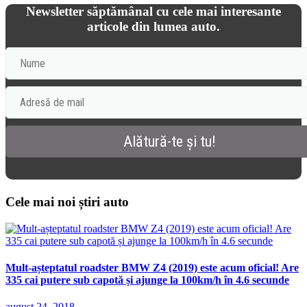
Newsletter săptămânal cu cele mai interesante
articole din lumea auto.
Cele mai noi știri auto
Mult-așteptatul roadster BMW Z4 (2019) este acum oficial! Are
335 cai putere sub capotă și ajunge la 100km/h în 4.6 secunde
august 24, 2018