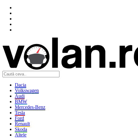
Dacia
Volkswagen
Audi
BMW
Mercedes-Benz
Tesla
Ford
Renault
Skoda
Altele