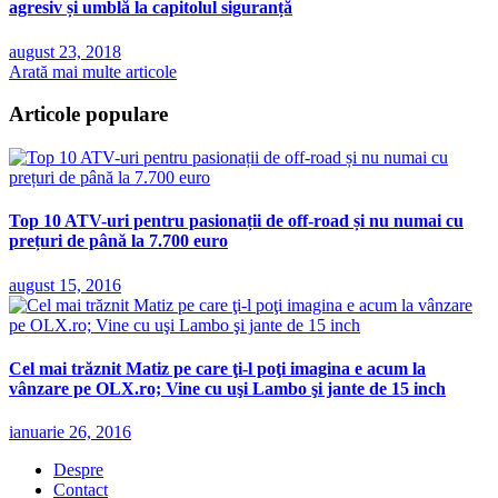
agresiv și umblă la capitolul siguranță
august 23, 2018
Arată mai multe articole
Articole populare
Top 10 ATV-uri pentru pasionații de off-road și nu numai cu
prețuri de până la 7.700 euro
august 15, 2016
Cel mai trăznit Matiz pe care ţi-l poţi imagina e acum la
vânzare pe OLX.ro; Vine cu uşi Lambo şi jante de 15 inch
ianuarie 26, 2016
Despre
Contact