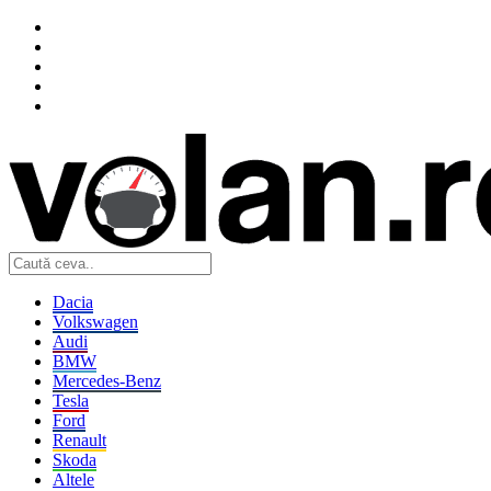
Dacia
Volkswagen
Audi
BMW
Mercedes-Benz
Tesla
Ford
Renault
Skoda
Altele