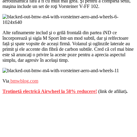
aerodinamică fără a fi cu mult mai grea. Şi pentru a completa setul,
maşina include un set de roţi Vorsteiner V-FF 102.
Alte rafinamente includ şi o grilă frontală din partea iND ce
încorporează şi sigla M Sport într-un mod subtil, dar şi relfectoare
față şi spate vopsite de aceași firmă. Volanul şi oglinzile laterale au
primit şi ele accente din fibră de carbon subtile. Cred că cel mai bine
este să aruncaţi o privire la aceste poze pentru a aprecia aspectul
simplu, dar agresiv în acelaşi timp.
Via
bmwblog.com
Trotinetă electrică Airwheel la 58% reducere!
(link de afiliat)
.