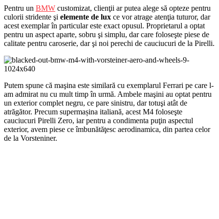
Pentru un
BMW
customizat, clienţii ar putea alege să opteze pentru
culorii stridente şi
elemente de lux
ce vor atrage atenţia tuturor, dar
acest exemplar în particular este exact opusul. Proprietarul a optat
pentru un aspect aparte, sobru şi simplu, dar care foloseşte piese de
calitate pentru caroserie, dar şi noi perechi de cauciucuri de la Pirelli.
Putem spune că maşina este similară cu exemplarul Ferrari pe care l-
am admirat nu cu mult timp în urmă. Ambele maşini au optat pentru
un exterior complet negru, ce pare sinistru, dar totuşi atât de
atrăgător. Precum supermașina italiană, acest M4 foloseşte
cauciucuri Pirelli Zero, iar pentru a condimenta puţin aspectul
exterior, avem piese ce îmbunătăţesc aerodinamica, din partea celor
de la Vorsteniner.