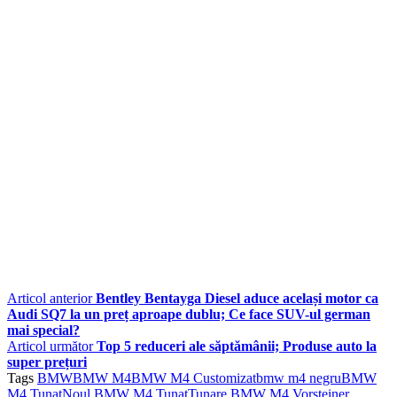
Articol anterior
Bentley Bentayga Diesel aduce același motor ca
Audi SQ7 la un preț aproape dublu; Ce face SUV-ul german
mai special?
Articol următor
Top 5 reduceri ale săptămânii; Produse auto la
super prețuri
Tags
BMW
BMW M4
BMW M4 Customizat
bmw m4 negru
BMW
M4 Tunat
Noul BMW M4 Tunat
Tunare BMW M4 Vorsteiner