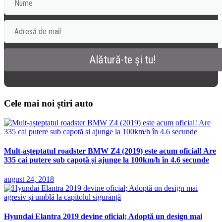
Cele mai noi știri auto
Mult-așteptatul roadster BMW Z4 (2019) este acum oficial! Are
335 cai putere sub capotă și ajunge la 100km/h în 4.6 secunde
august 24, 2018
Hyundai Elantra 2019 devine oficial; Adoptă un design mai