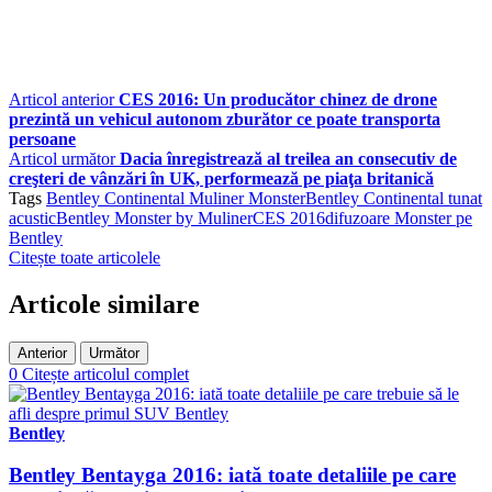
Articol anterior
CES 2016: Un producător chinez de drone
prezintă un vehicul autonom zburător ce poate transporta
persoane
Articol următor
Dacia înregistrează al treilea an consecutiv de
creşteri de vânzări în UK, performează pe piaţa britanică
Tags
Bentley Continental Muliner Monster
Bentley Continental tunat
acustic
Bentley Monster by Muliner
CES 2016
difuzoare Monster pe
Bentley
Citește toate articolele
Articole similare
Anterior
Următor
0
Citește articolul complet
Bentley
Bentley Bentayga 2016: iată toate detaliile pe care