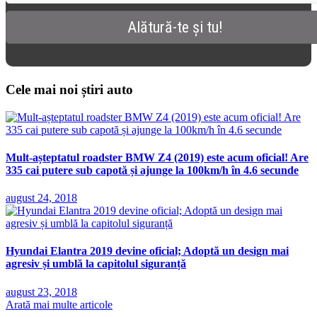
Cele mai noi știri auto
Mult-așteptatul roadster BMW Z4 (2019) este acum oficial! Are
335 cai putere sub capotă și ajunge la 100km/h în 4.6 secunde
august 24, 2018
Hyundai Elantra 2019 devine oficial; Adoptă un design mai
agresiv și umblă la capitolul siguranță
august 23, 2018
Arată mai multe articole