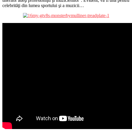
tinerilor atleţi profesionişti şi muzicienilor”. Evident, va fi una pentru
celebrităţi din lumea sportului şi a muzicii…