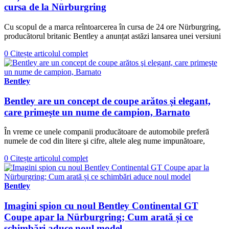
cursa de la Nürburgring
Cu scopul de a marca reîntoarcerea în cursa de 24 ore Nürburgring,
producătorul britanic Bentley a anunțat astăzi lansarea unei versiuni
0
Citește articolul complet
Bentley
Bentley are un concept de coupe arătos şi elegant,
care primeşte un nume de campion, Barnato
În vreme ce unele companii producătoare de automobile preferă
numele de cod din litere şi cifre, altele aleg nume impunătoare,
0
Citește articolul complet
Bentley
Imagini spion cu noul Bentley Continental GT
Coupe apar la Nürburgring; Cum arată și ce
schimbări aduce noul model