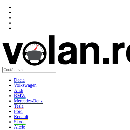
Dacia
Volkswagen
Audi
BMW
Mercedes-Benz
Tesla
Ford
Renault
Skoda
Altele