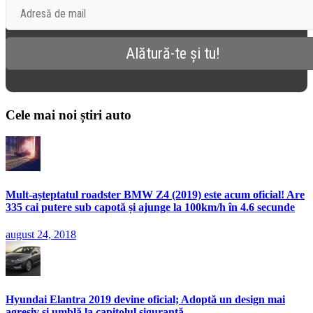
Cele mai noi știri auto
Mult-așteptatul roadster BMW Z4 (2019) este acum oficial! Are
335 cai putere sub capotă și ajunge la 100km/h în 4.6 secunde
august 24, 2018
Hyundai Elantra 2019 devine oficial; Adoptă un design mai
agresiv și umblă la capitolul siguranță