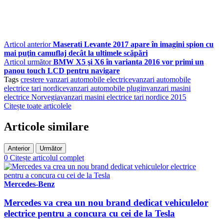
Articol anterior
Maserati Levante 2017 apare în imagini spion cu
mai puţin camuflaj decât la ultimele scăpări
Articol următor
BMW X5 şi X6 în varianta 2016 vor primi un
panou touch LCD pentru navigare
Tags
crestere vanzari automobile electrice
vanzari automobile
electrice tari nordice
vanzari automobile plugin
vanzari masini
electrice Norvegia
vanzari masini electrice tari nordice 2015
Citește toate articolele
Articole similare
Anterior
Următor
0
Citește articolul complet
Mercedes-Benz
Mercedes va crea un nou brand dedicat vehiculelor
electrice pentru a concura cu cei de la Tesla