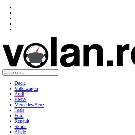
Dacia
Volkswagen
Audi
BMW
Mercedes-Benz
Tesla
Ford
Renault
Skoda
Altele