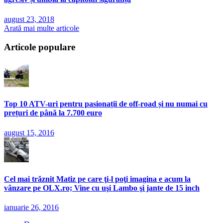
august 23, 2018
Arată mai multe articole
Articole populare
Top 10 ATV-uri pentru pasionații de off-road și nu numai cu
prețuri de până la 7.700 euro
august 15, 2016
Cel mai trăznit Matiz pe care ţi-l poţi imagina e acum la
vânzare pe OLX.ro; Vine cu uşi Lambo şi jante de 15 inch
ianuarie 26, 2016