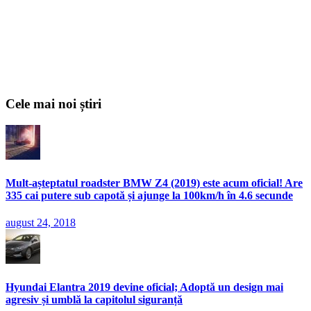
Cele mai noi știri
Mult-așteptatul roadster BMW Z4 (2019) este acum oficial! Are
335 cai putere sub capotă și ajunge la 100km/h în 4.6 secunde
august 24, 2018
Hyundai Elantra 2019 devine oficial; Adoptă un design mai
agresiv și umblă la capitolul siguranță