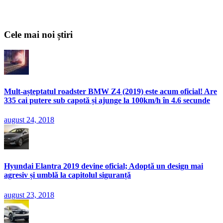
Cele mai noi știri
Mult-așteptatul roadster BMW Z4 (2019) este acum oficial! Are
335 cai putere sub capotă și ajunge la 100km/h în 4.6 secunde
august 24, 2018
Hyundai Elantra 2019 devine oficial; Adoptă un design mai
agresiv și umblă la capitolul siguranță
august 23, 2018