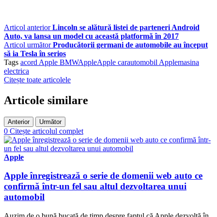
Articol anterior
Lincoln se alătură listei de parteneri Android
Auto, va lansa un model cu această platformă în 2017
Articol următor
Producătorii germani de automobile au început
să ia Tesla în serios
Tags
acord Apple BMW
Apple
Apple car
automobil Apple
masina
electrica
Citește toate articolele
Articole similare
Anterior
Următor
0
Citește articolul complet
Apple
Apple înregistrează o serie de domenii web auto ce
confirmă într-un fel sau altul dezvoltarea unui
automobil
Auzim de o bună bucată de timp despre faptul că Apple dezvoltă în