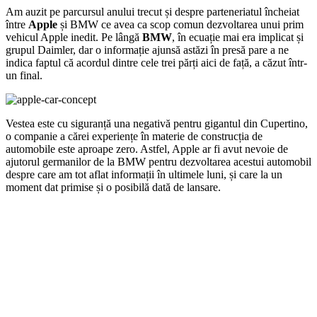
Am auzit pe parcursul anului trecut și despre parteneriatul încheiat
între
Apple
și BMW ce avea ca scop comun dezvoltarea unui prim
vehicul Apple inedit. Pe lângă
BMW
, în ecuație mai era implicat și
grupul Daimler, dar o informație ajunsă astăzi în presă pare a ne
indica faptul că acordul dintre cele trei părți aici de față, a căzut într-
un final.
Vestea este cu siguranță una negativă pentru gigantul din Cupertino,
o companie a cărei experiențe în materie de construcția de
automobile este aproape zero. Astfel, Apple ar fi avut nevoie de
ajutorul germanilor de la BMW pentru dezvoltarea acestui automobil
despre care am tot aflat informații în ultimele luni, și care la un
moment dat primise și o posibilă dată de lansare.