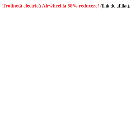
Trotinetă electrică Airwheel la 58% reducere!
(link de afiliat)
.