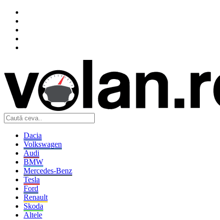
Dacia
Volkswagen
Audi
BMW
Mercedes-Benz
Tesla
Ford
Renault
Skoda
Altele