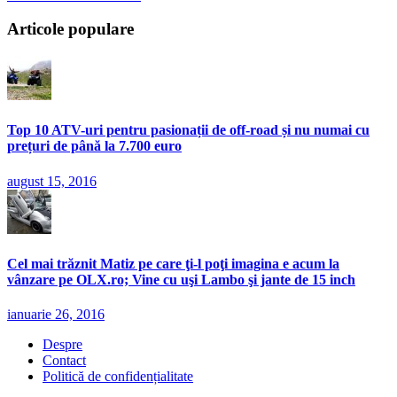
Articole populare
Top 10 ATV-uri pentru pasionații de off-road și nu numai cu
prețuri de până la 7.700 euro
august 15, 2016
Cel mai trăznit Matiz pe care ţi-l poţi imagina e acum la
vânzare pe OLX.ro; Vine cu uşi Lambo şi jante de 15 inch
ianuarie 26, 2016
Despre
Contact
Politică de confidențialitate