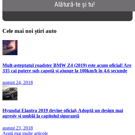
Cele mai noi știri auto
Mult-așteptatul roadster BMW Z4 (2019) este acum oficial! Are
335 cai putere sub capotă și ajunge la 100km/h în 4.6 secunde
august 24, 2018
Hyundai Elantra 2019 devine oficial; Adoptă un design mai
agresiv și umblă la capitolul siguranță
august 23, 2018
Arată mai multe articole