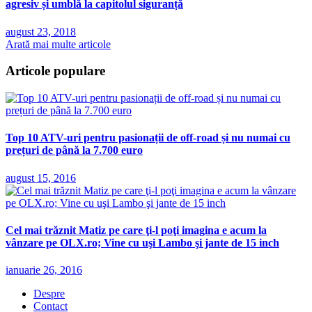
agresiv și umblă la capitolul siguranță
august 23, 2018
Arată mai multe articole
Articole populare
Top 10 ATV-uri pentru pasionații de off-road și nu numai cu
prețuri de până la 7.700 euro
august 15, 2016
Cel mai trăznit Matiz pe care ţi-l poţi imagina e acum la
vânzare pe OLX.ro; Vine cu uşi Lambo şi jante de 15 inch
ianuarie 26, 2016
Despre
Contact