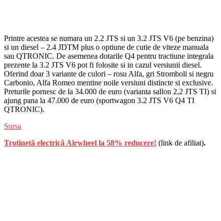
Printre acestea se numara un 2.2 JTS si un 3.2 JTS V6 (pe benzina)
si un diesel – 2.4 JDTM plus o optiune de cutie de viteze manuala
sau QTRONIC. De asemenea dotarile Q4 pentru tractiune integrala
prezente la 3.2 JTS V6 pot fi folosite si in cazul versiunii diesel.
Oferind doar 3 variante de culori – rosu Alfa, gri Stromboli si negru
Carbonio, Alfa Romeo mentine noile versiuni distincte si exclusive.
Preturile pornesc de la 34.000 de euro (varianta sallon 2,2 JTS TI) si
ajung pana la 47.000 de euro (sportwagon 3.2 JTS V6 Q4 TI
QTRONIC).
Sursa
Trotinetă electrică Airwheel la 58% reducere!
(link de afiliat)
.