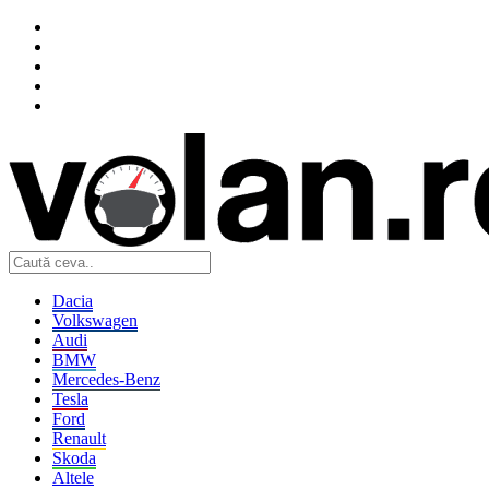
Dacia
Volkswagen
Audi
BMW
Mercedes-Benz
Tesla
Ford
Renault
Skoda
Altele