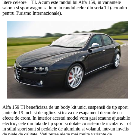
litere celebre – TI. Acum este randul lui Alfa 159, in variantele
saloon si sportwagon sa intre in randul celor din seria TI (acronim
pentru Turismo Internazionale).
Alfa 159 TI beneficiaza de un body kit unic, suspensii de tip sport,
jante de 19 inch si de oglinzi si teava de esapament decorate cu
efecte de crom. In interior acestui model vom gasi scaune ajustabile
electric, cele din fata de tip sport si dotate cu sistem de incalzire. Tot
in stilul sport sunt si pedalele de aluminiu si volanul, intr-un invelis
de piele de calitate. Veti putea alege mai multe variante de