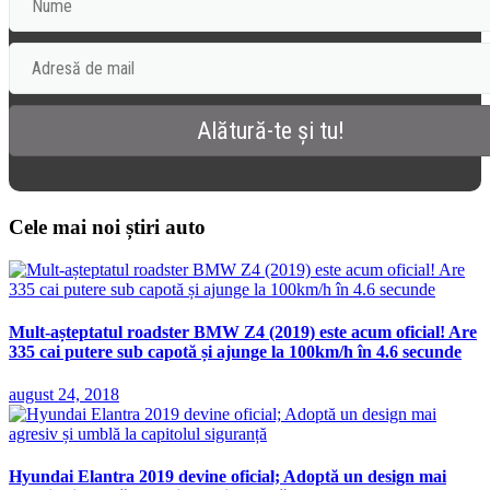
Cele mai noi știri auto
Mult-așteptatul roadster BMW Z4 (2019) este acum oficial! Are
335 cai putere sub capotă și ajunge la 100km/h în 4.6 secunde
august 24, 2018
Hyundai Elantra 2019 devine oficial; Adoptă un design mai