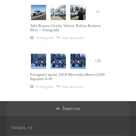
+7
Alfa Romeo Giulia Veloce Politia Rutiera
Ilfov – Fotografii
10 fotografii
View all photos
+28
Fotografii spion 2018 Mercedes-Benz G500
Squared 4×4²
31 fotografii
View all photos
Înapoi sus
Volan.ro