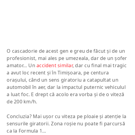
O cascadorie de acest gen e greu de făcut şi de un
profesionist, mai ales pe umezeala, dar de un şofer
amator… Un
accident similar
, dar cu final mai tragic
a avut loc recent şi în Timişoara, pe centura
oraşului, când un sens giratoriu a catapultat un
automobil în aer, dar la impactul puternic vehiculul
a luat foc. E drept că acolo era vorba şi de o viteză
de 200 km/h.
Concluzia? Mai uşor cu viteza pe ploaie şi atenţie la
sensurile giratorii. Zona roşie nu poate fi parcursă
ca la Formula 1…