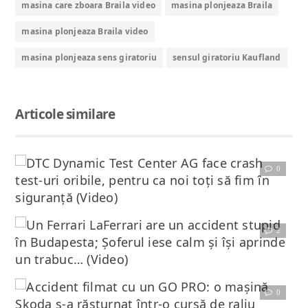
masina care zboara Braila video
masina plonjeaza Braila
masina plonjeaza Braila video
masina plonjeaza sens giratoriu
sensul giratoriu Kaufland
Articole similare
0
Citește articolul complet
DTC Dynamic Test Center AG face crash test-uri oribile, pentru ca noi toţi să fim în siguranţă (Video)
Cei de la DTC Dynamic Test Center AG fac crash test-uri extrem de dure, pentru că noi toţi să fim
2
Citește articolul complet
Un Ferrari LaFerrari are un accident stupid în Budapesta; Şoferul iese calm şi îşi aprinde un trabuc… (Video)
E una să ai un accident în vreme ce goneşti pe drumuri montane superbe şi alta să pierzi controlul unei
0
Citește articolul complet