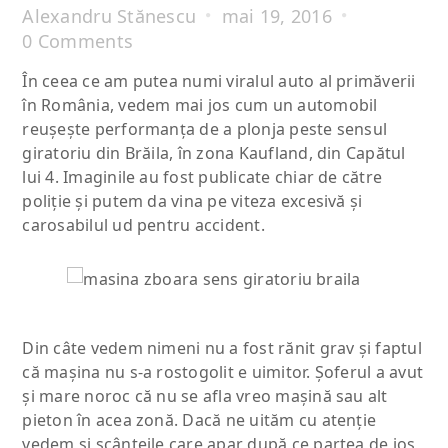
Alexandru Stănescu
mai 19, 2016
0 Comments
În ceea ce am putea numi viralul auto al primăverii
în România, vedem mai jos cum un automobil
reuşeşte performanţa de a plonja peste sensul
giratoriu din Brăila, în zona Kaufland, din Capătul
lui 4. Imaginile au fost publicate chiar de către
poliţie şi putem da vina pe viteza excesivă şi
carosabilul ud pentru accident.
Din câte vedem nimeni nu a fost rănit grav şi faptul
că maşina nu s-a rostogolit e uimitor. Şoferul a avut
şi mare noroc că nu se afla vreo maşină sau alt
pieton în acea zonă. Dacă ne uităm cu atenţie
vedem şi scânteile care apar după ce partea de jos