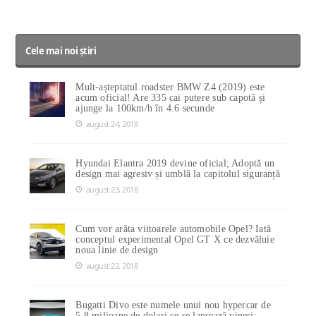
Cele mai noi știri
Mult-așteptatul roadster BMW Z4 (2019) este
acum oficial! Are 335 cai putere sub capotă și
ajunge la 100km/h în 4.6 secunde
august 24, 2018
Hyundai Elantra 2019 devine oficial; Adoptă un
design mai agresiv și umblă la capitolul siguranță
august 23, 2018
Cum vor arăta viitoarele automobile Opel? Iată
conceptul experimental Opel GT X ce dezvăluie
noua linie de design
august 22, 2018
Bugatti Divo este numele unui nou hypercar de
5.8 milioane de dolari ce se lansează vineri;