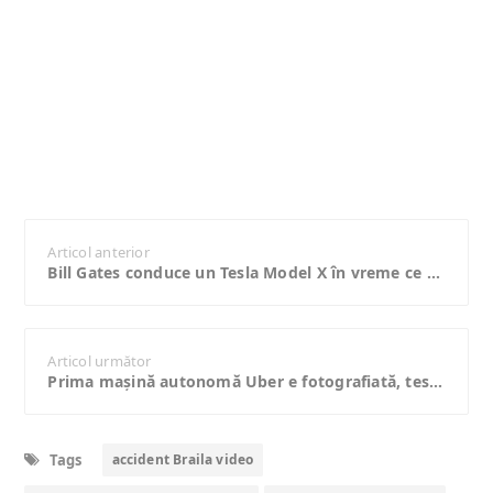
Articol anterior
Bill Gates conduce un Tesla Model X în vreme ce participă la un interviu filmat la 360 de grade
Articol următor
Prima maşină autonomă Uber e fotografiată, testată şi e un Ford Fusion hibrid
Tags
accident Braila video