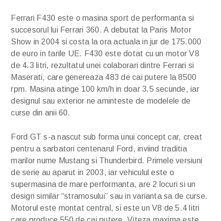
Ferrari F430 este o masina sport de performanta si
succesorul lui Ferrari 360. A debutat la Paris Motor
Show in 2004 si costa la ora actuala in jur de 175.000
de euro in tarile UE. F430 este dotat cu un motor V8
de 4.3 litri, rezultatul unei colaborari dintre Ferrari si
Maserati, care genereaza 483 de cai putere la 8500
rpm. Masina atinge 100 km/h in doar 3.5 secunde, iar
designul sau exterior ne aminteste de modelele de
curse din anii 60.
Ford GT s-a nascut sub forma unui concept car, creat
pentru a sarbatori centenarul Ford, inviind traditia
marilor nume Mustang si Thunderbird. Primele versiuni
de serie au aparut in 2003, iar vehiculul este o
supermasina de mare performanta, are 2 locuri si un
design similar “stramosului” sau in varianta sa de curse.
Motorul este montat central, si este un V8 de 5.4 litri
care produce 550 de cai putere. Viteza maxima este