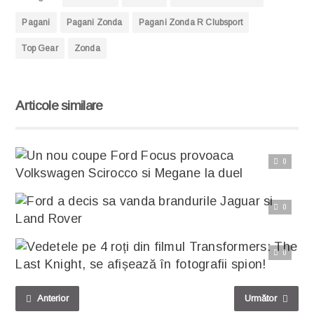
Pagani
Pagani Zonda
Pagani Zonda R Clubsport
Top Gear
Zonda
Articole similare
0
Citește articolul complet
Un nou coupe Ford Focus provoaca Volkswagen Scirocco si Megane la duel
Iata ca am descoperit o serie de imagini ce dovedesc ca noul Ford Focus Coupe cu 3 usi poate rivaliza
0
Citește articolul complet
Ford a decis sa vanda brandurile Jaguar si Land Rover
Reprezentatii Ford au recunoscut oficial ca doresc sa vanda marcile britanice de lux Jaguar si Land Rover, dar au tinut
0
Citește articolul complet
Vedetele pe 4 roți din filmul Transformers: The Last Knight, se afișează în fotografii spion!
Franciza Transformers ne-a captivat pe deplin atenția de-a lungul anilor prin seria de filme cu același nume în care avem
Anterior
Următor