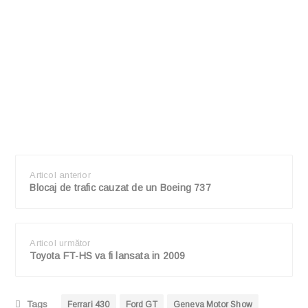
Articol anterior
Blocaj de trafic cauzat de un Boeing 737
Articol următor
Toyota FT-HS va fi lansata in 2009
Tags
Ferrari 430
Ford GT
Geneva Motor Show