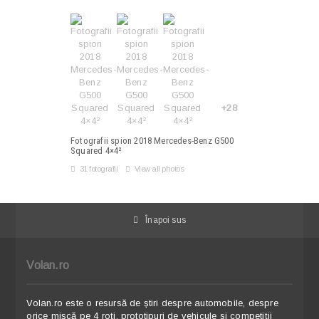
+28
Fotografii spion 2018 Mercedes-Benz G500
Squared 4×4²
31 fotografii
View all photos
Înapoi sus
Volan.ro
Volan.ro este o resursă de știri despre automobile, despre
orice mișcă pe 4 roți, prototipuri de vehicule si competiții