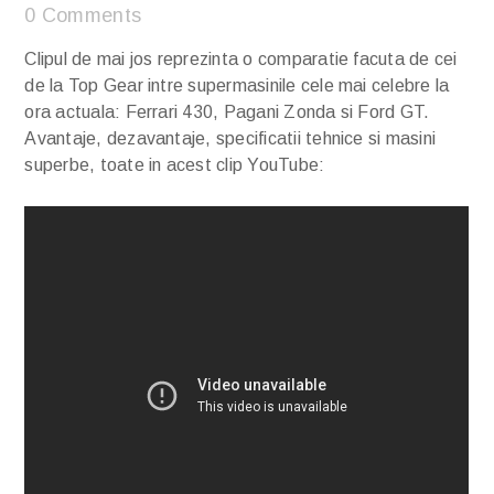
0 Comments
Clipul de mai jos reprezinta o comparatie facuta de cei
de la Top Gear intre supermasinile cele mai celebre la
ora actuala: Ferrari 430, Pagani Zonda si Ford GT.
Avantaje, dezavantaje, specificatii tehnice si masini
superbe, toate in acest clip YouTube: