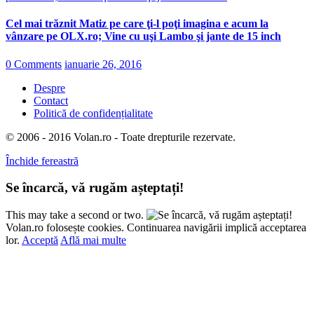
Cel mai trăznit Matiz pe care ţi-l poţi imagina e acum la
vânzare pe OLX.ro; Vine cu uşi Lambo şi jante de 15 inch
0 Comments
ianuarie 26, 2016
Despre
Contact
Politică de confidențialitate
© 2006 - 2016 Volan.ro - Toate drepturile rezervate.
Închide fereastră
Se încarcă, vă rugăm așteptați!
This may take a second or two.
Volan.ro folosește cookies. Continuarea navigării implică acceptarea
lor.
Acceptă
Află mai multe