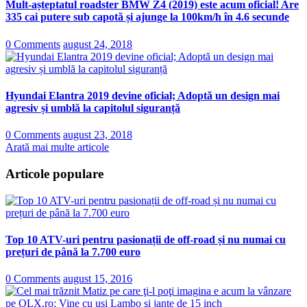
Mult-așteptatul roadster BMW Z4 (2019) este acum oficial! Are
335 cai putere sub capotă și ajunge la 100km/h în 4.6 secunde
0 Comments
august 24, 2018
Hyundai Elantra 2019 devine oficial; Adoptă un design mai
agresiv și umblă la capitolul siguranță
0 Comments
august 23, 2018
Arată mai multe articole
Articole populare
Top 10 ATV-uri pentru pasionații de off-road și nu numai cu
prețuri de până la 7.700 euro
0 Comments
august 15, 2016