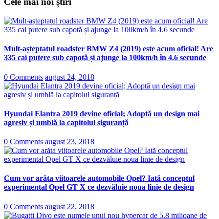
Cele mai noi știri
Mult-așteptatul roadster BMW Z4 (2019) este acum oficial! Are
335 cai putere sub capotă și ajunge la 100km/h în 4.6 secunde
0 Comments
august 24, 2018
Hyundai Elantra 2019 devine oficial; Adoptă un design mai
agresiv și umblă la capitolul siguranță
0 Comments
august 23, 2018
Cum vor arăta viitoarele automobile Opel? Iată conceptul
experimental Opel GT X ce dezvăluie noua linie de design
0 Comments
august 22, 2018