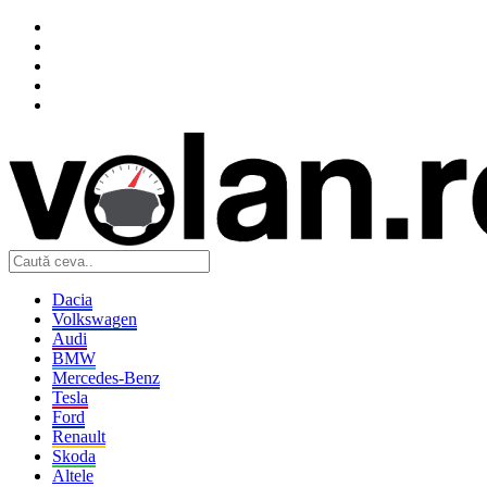
Dacia
Volkswagen
Audi
BMW
Mercedes-Benz
Tesla
Ford
Renault
Skoda
Altele