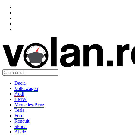
Dacia
Volkswagen
Audi
BMW
Mercedes-Benz
Tesla
Ford
Renault
Skoda
Altele