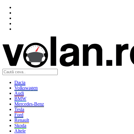
Dacia
Volkswagen
Audi
BMW
Mercedes-Benz
Tesla
Ford
Renault
Skoda
Altele