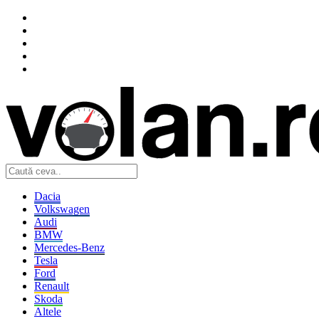
Dacia
Volkswagen
Audi
BMW
Mercedes-Benz
Tesla
Ford
Renault
Skoda
Altele