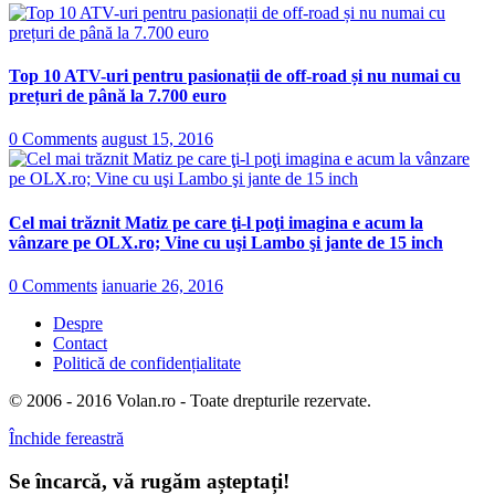
Top 10 ATV-uri pentru pasionații de off-road și nu numai cu
prețuri de până la 7.700 euro
0 Comments
august 15, 2016
Cel mai trăznit Matiz pe care ţi-l poţi imagina e acum la
vânzare pe OLX.ro; Vine cu uşi Lambo şi jante de 15 inch
0 Comments
ianuarie 26, 2016
Despre
Contact
Politică de confidențialitate
© 2006 - 2016 Volan.ro - Toate drepturile rezervate.
Închide fereastră
Se încarcă, vă rugăm așteptați!