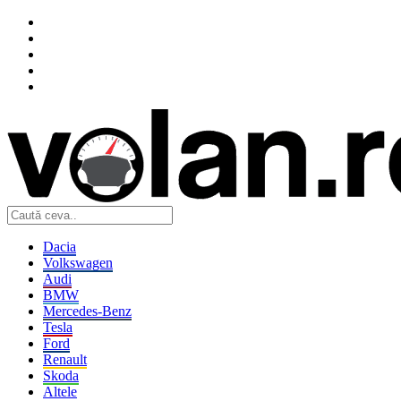
Dacia
Volkswagen
Audi
BMW
Mercedes-Benz
Tesla
Ford
Renault
Skoda
Altele