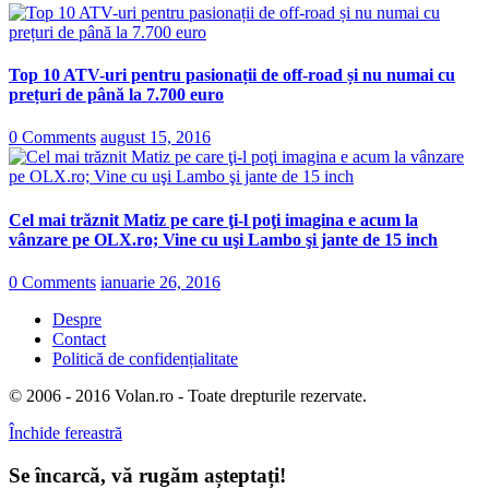
Top 10 ATV-uri pentru pasionații de off-road și nu numai cu
prețuri de până la 7.700 euro
0 Comments
august 15, 2016
Cel mai trăznit Matiz pe care ţi-l poţi imagina e acum la
vânzare pe OLX.ro; Vine cu uşi Lambo şi jante de 15 inch
0 Comments
ianuarie 26, 2016
Despre
Contact
Politică de confidențialitate
© 2006 - 2016 Volan.ro - Toate drepturile rezervate.
Închide fereastră
Se încarcă, vă rugăm așteptați!