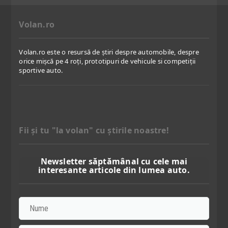
Volan.ro
Volan.ro este o resursă de știri despre automobile, despre
orice mișcă pe 4 roți, prototipuri de vehicule si competiții
sportive auto.
Fii şi tu "la volan" cu ştirile noastre!
Newsletter săptămânal cu cele mai
interesante articole din lumea auto.