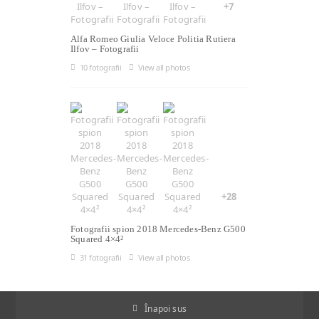
+7
Alfa Romeo Giulia Veloce Politia Rutiera
Ilfov – Fotografii
10 fotografii
View all photos
+28
Fotografii spion 2018 Mercedes-Benz G500
Squared 4×4²
31 fotografii
View all photos
Înapoi sus