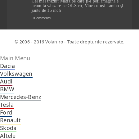
Cel mai trăznit Matiz pe care ţi-l poţi imagina e
acum la vânzare pe OLX.ro; Vine cu uşi Lambo şi
jante de 15 inch
0 Comments
© 2006 - 2016 Volan.ro - Toate drepturile rezervate.
Main Menu
Dacia
Volkswagen
Audi
BMW
Mercedes-Benz
Tesla
Ford
Renault
Skoda
Altele