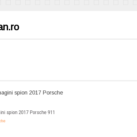
an.ro
Arată această galerie
ini spion 2017 Porsche 911
che