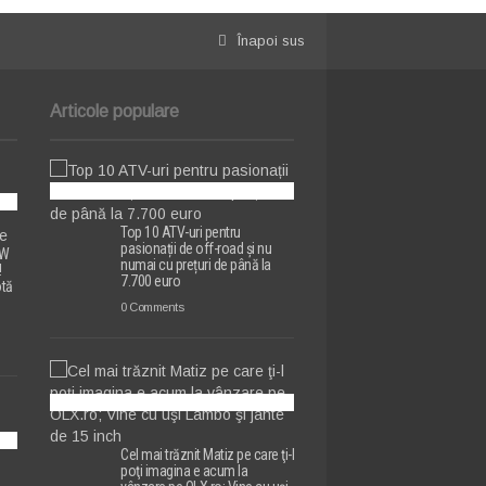
Înapoi sus
Articole populare
Top 10 ATV-uri pentru
pasionații de off-road și nu
MW
numai cu prețuri de până la
!
7.700 euro
otă
0 Comments
Cel mai trăznit Matiz pe care ţi-l
poţi imagina e acum la