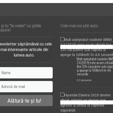
i şi tu "la volan" cu ştirile
Cele mai noi știri auto
astre!
ewsletter săptămânal cu cele
mai interesante articole din
lumea auto.
Mult-așteptatul roadster B
Z4 (2019) este acum oficial
Are 335 cai putere sub cap
și ajunge la 100km/h în 4.6
secunde
0 Comments