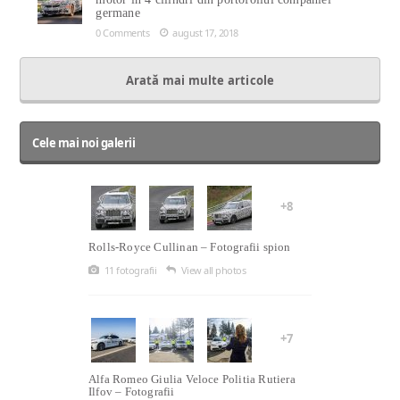
germane
0 Comments
august 17, 2018
Arată mai multe articole
Cele mai noi galerii
+8
Rolls-Royce Cullinan – Fotografii spion
11 fotografii
View all photos
+7
Alfa Romeo Giulia Veloce Politia Rutiera
Ilfov – Fotografii