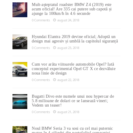
Mult-așteptatul roadster BMW Z4 (2019) este
acum oficial! Are 335 cai putere sub capotă și
ajunge la 100km/h în 4.6 secunde
0 Comments
august 24, 2018
Hyundai Elantra 2019 devine oficial; Adoptă un
design mai agresiv și umblă la capitolul siguranță
0 Comments
august 23, 2018
Cum vor arăta viitoarele automobile Opel? Iată
conceptul experimental Opel GT X ce dezvăluie
noua linie de design
0 Comments
august 22, 2018
Bugatti Divo este numele unui nou hypercar de
5.8 milioane de dolari ce se lansează vineri;
Vedem un teaser!
0 Comments
august 21, 2018
Noul BMW Seria 3 va sosi cu cel mai puternic
motor în 4 cilindri din portofoliul companiei