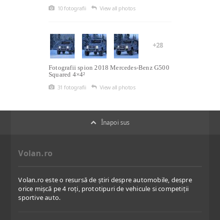
10 fotografii
View all photos
+28
Fotografii spion 2018 Mercedes-Benz G500
Squared 4×4²
31 fotografii
View all photos
Înapoi sus
Volan.ro
Volan.ro este o resursă de știri despre automobile, despre
orice mișcă pe 4 roți, prototipuri de vehicule si competiții
sportive auto.