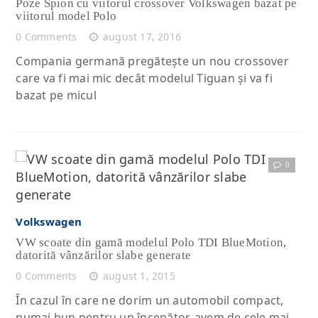
Poze Spion cu viitorul crossover Volkswagen bazat pe
viitorul model Polo
0 Comments
august 17, 2016
Compania germană pregăteşte un nou crossover
care va fi mai mic decât modelul Tiguan şi va fi
bazat pe micul
0
Citește articolul complet
Volkswagen
VW scoate din gamă modelul Polo TDI BlueMotion,
datorită vânzărilor slabe generate
0 Comments
august 1, 2015
În cazul în care ne dorim un automobil compact,
numai bun pentru un începător, avem de cele mai