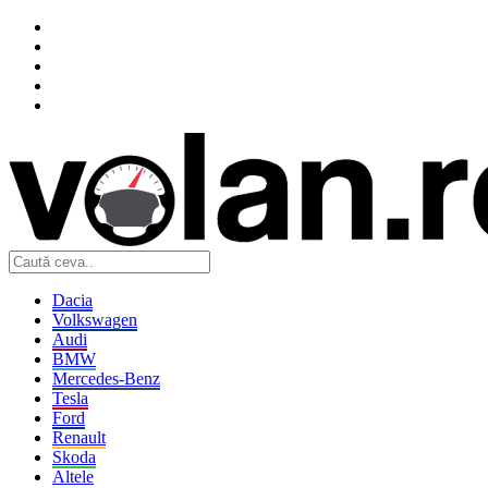
Dacia
Volkswagen
Audi
BMW
Mercedes-Benz
Tesla
Ford
Renault
Skoda
Altele