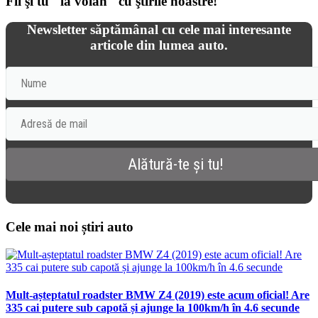
Fii şi tu "la volan" cu ştirile noastre!
Newsletter săptămânal cu cele mai interesante
articole din lumea auto.
Cele mai noi știri auto
Mult-așteptatul roadster BMW Z4 (2019) este acum oficial! Are
335 cai putere sub capotă și ajunge la 100km/h în 4.6 secunde