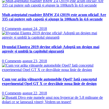
Mult-așteptatul roadster BMW Z4 (2019) este acum oficial! Are
335 cai putere sub capotă și ajunge la 100km/h în 4.6 secunde
0 Comments
august 24, 2018
Hyundai Elantra 2019 devine oficial; Adoptă un design mai
agresiv și umblă la capitolul siguranță
0 Comments
august 23, 2018
Cum vor arăta viitoarele automobile Opel? Iată conceptul
experimental Opel GT X ce dezvăluie noua linie de design
0 Comments
august 22, 2018