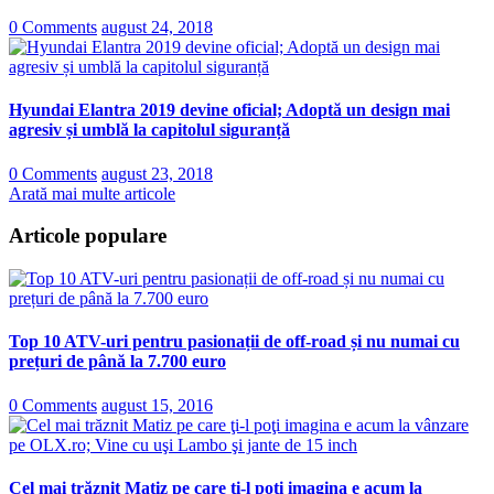
0 Comments
august 24, 2018
Hyundai Elantra 2019 devine oficial; Adoptă un design mai
agresiv și umblă la capitolul siguranță
0 Comments
august 23, 2018
Arată mai multe articole
Articole populare
Top 10 ATV-uri pentru pasionații de off-road și nu numai cu
prețuri de până la 7.700 euro
0 Comments
august 15, 2016
Cel mai trăznit Matiz pe care ţi-l poţi imagina e acum la