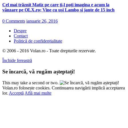
Cel mai trăznit Matiz pe care ţi-l poţi imagina e acum la
vânzare pe OLX.ro; Vine cu uşi Lambo şi jante de 15 inch
0 Comments
ianuarie 26, 2016
Despre
Contact
Politică de confidențialitate
© 2006 - 2016 Volan.ro - Toate drepturile rezervate.
Închide fereastră
Se încarcă, vă rugăm așteptați!
This may take a second or two.
Volan.ro folosește cookies. Continuarea navigării implică acceptarea
lor.
Acceptă
Află mai multe