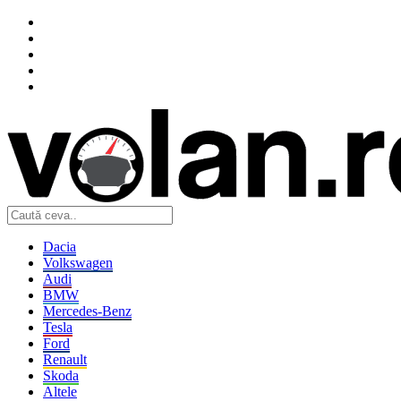
Dacia
Volkswagen
Audi
BMW
Mercedes-Benz
Tesla
Ford
Renault
Skoda
Altele