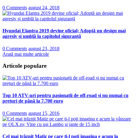
0 Comments
august 24, 2018
Hyundai Elantra 2019 devine oficial; Adoptă un design mai
agresiv și umblă la capitolul siguranță
0 Comments
august 23, 2018
Arată mai multe articole
Articole populare
Top 10 ATV-uri pentru pasionații de off-road și nu numai cu
prețuri de până la 7.700 euro
0 Comments
august 15, 2016
Cel mai trăznit Matiz pe care ţi-l poţi imagina e acum la