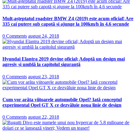
Mult-așteptatul roadster BMW Z4 (2019) este acum oficial! Are
335 cai putere sub capotă și ajunge la 100km/h în 4.6 secunde
0 Comments
august 24, 2018
Hyundai Elantra 2019 devine oficial; Adoptă un design mai
agresiv și umblă la capitolul siguranță
0 Comments
august 23, 2018
Cum vor arăta viitoarele automobile Opel? Iată conceptul
experimental Opel GT X ce dezvăluie noua linie de design
0 Comments
august 22, 2018