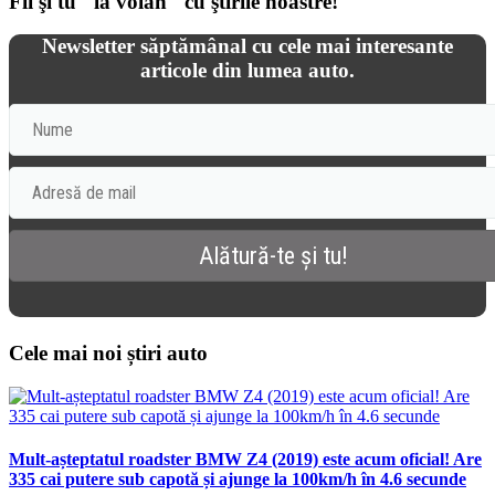
Fii şi tu "la volan" cu ştirile noastre!
Newsletter săptămânal cu cele mai interesante
articole din lumea auto.
Cele mai noi știri auto
Mult-așteptatul roadster BMW Z4 (2019) este acum oficial! Are
335 cai putere sub capotă și ajunge la 100km/h în 4.6 secunde