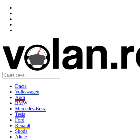
Dacia
Volkswagen
Audi
BMW
Mercedes-Benz
Tesla
Ford
Renault
Skoda
Altele