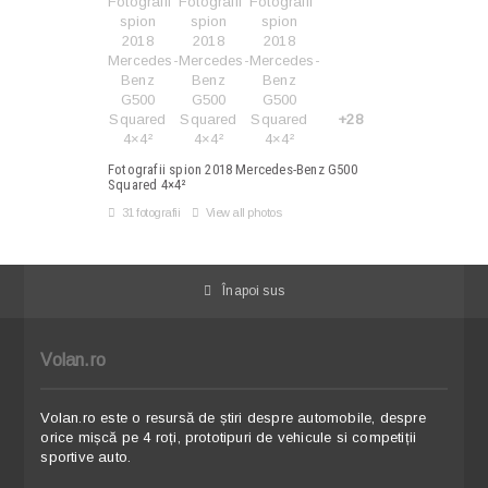
+28
Fotografii spion 2018 Mercedes-Benz G500
Squared 4×4²
31 fotografii
View all photos
Înapoi sus
Volan.ro
Volan.ro este o resursă de știri despre automobile, despre
orice mișcă pe 4 roți, prototipuri de vehicule si competiții
sportive auto.