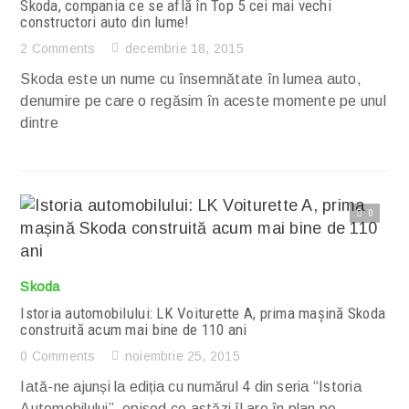
Skoda, compania ce se află în Top 5 cei mai vechi
constructori auto din lume!
2 Comments
decembrie 18, 2015
Skoda este un nume cu însemnătate în lumea auto,
denumire pe care o regăsim în aceste momente pe unul
dintre
0
Citește articolul complet
Skoda
Istoria automobilului: LK Voiturette A, prima mașină Skoda
construită acum mai bine de 110 ani
0 Comments
noiembrie 25, 2015
Iată-ne ajunși la ediția cu numărul 4 din seria “Istoria
Automobilului”, episod ce astăzi îl are în plan pe