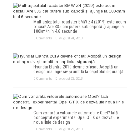
Mult-așteptatul roadster BMW Z4 (2019) este acum
oficial! Are 335 cai putere sub capotă și ajunge la
100km/h în 4.6 secunde
0 Comments
august 24, 2018
Hyundai Elantra 2019 devine oficial; Adoptă un
design mai agresiv și umblă la capitolul siguranță
0 Comments
august 23, 2018
Cum vor arăta viitoarele automobile Opel? Iată
conceptul experimental Opel GT X ce dezvăluie
noua linie de design
0 Comments
august 22, 2018