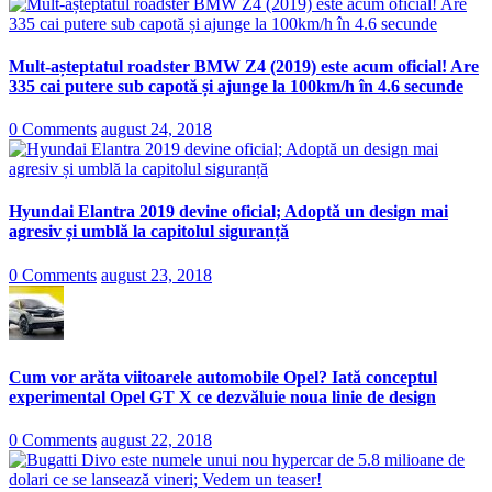
Mult-așteptatul roadster BMW Z4 (2019) este acum oficial! Are
335 cai putere sub capotă și ajunge la 100km/h în 4.6 secunde
0 Comments
august 24, 2018
Hyundai Elantra 2019 devine oficial; Adoptă un design mai
agresiv și umblă la capitolul siguranță
0 Comments
august 23, 2018
Cum vor arăta viitoarele automobile Opel? Iată conceptul
experimental Opel GT X ce dezvăluie noua linie de design
0 Comments
august 22, 2018