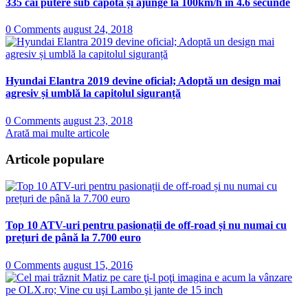
335 cai putere sub capotă și ajunge la 100km/h în 4.6 secunde
0 Comments
august 24, 2018
Hyundai Elantra 2019 devine oficial; Adoptă un design mai
agresiv și umblă la capitolul siguranță
0 Comments
august 23, 2018
Arată mai multe articole
Articole populare
Top 10 ATV-uri pentru pasionații de off-road și nu numai cu
prețuri de până la 7.700 euro
0 Comments
august 15, 2016