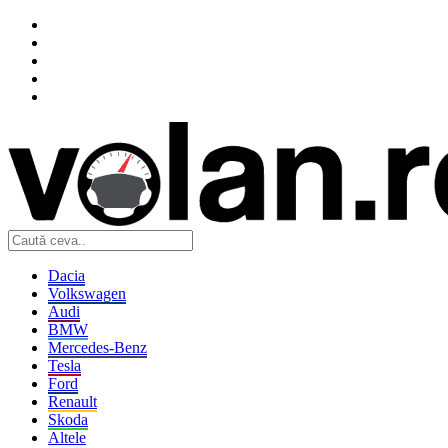
Dacia
Volkswagen
Audi
BMW
Mercedes-Benz
Tesla
Ford
Renault
Skoda
Altele