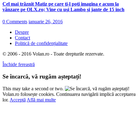
Cel mai trăznit Matiz pe care ţi-l poţi imagina e acum la
vânzare pe OLX.ro; Vine cu uşi Lambo şi jante de 15 inch
0 Comments
ianuarie 26, 2016
Despre
Contact
Politică de confidențialitate
© 2006 - 2016 Volan.ro - Toate drepturile rezervate.
Închide fereastră
Se încarcă, vă rugăm așteptați!
This may take a second or two.
Volan.ro folosește cookies. Continuarea navigării implică acceptarea
lor.
Acceptă
Află mai multe