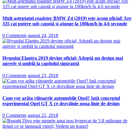
Mult-așteptatul roadster BMW Z4 (2019) este acum oficial! Are
335 cai putere sub capotă și ajunge la 100km/h în 4.6 secunde
0 Comments
august 24, 2018
Hyundai Elantra 2019 devine oficial; Adoptă un design mai
agresiv și umblă la capitolul siguranță
0 Comments
august 23, 2018
Cum vor arăta viitoarele automobile Opel? Iată conceptul
experimental Opel GT X ce dezvăluie noua linie de design
0 Comments
august 22, 2018