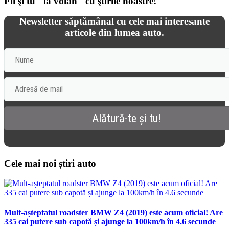
Fii şi tu "la volan" cu ştirile noastre!
Newsletter săptămânal cu cele mai interesante
articole din lumea auto.
Cele mai noi știri auto
Mult-așteptatul roadster BMW Z4 (2019) este acum oficial! Are
335 cai putere sub capotă și ajunge la 100km/h în 4.6 secunde