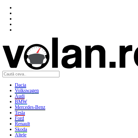
Dacia
Volkswagen
Audi
BMW
Mercedes-Benz
Tesla
Ford
Renault
Skoda
Altele