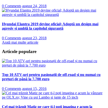
0 Comments
august 24, 2018
Hyundai Elantra 2019 devine oficial; Adoptă un design mai
agresiv și umblă la capitolul siguranță
0 Comments
august 23, 2018
Arată mai multe articole
Articole populare
Top 10 ATV-uri pentru pasionații de off-road și nu numai cu
prețuri de până la 7.700 euro
0 Comments
august 15, 2016
Cel mai trăznit Matiz pe care ţi-l poţi imagina e acum la