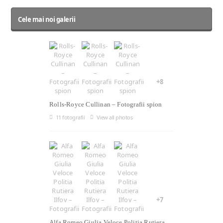
Cele mai noi galerii
+8
Rolls-Royce Cullinan – Fotografii spion
11 fotografii
View all photos
+7
Alfa Romeo Giulia Veloce Politia Rutiera