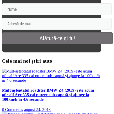
Cele mai noi știri auto
Mult-așteptatul roadster BMW Z4 (2019) este acum
oficial! Are 335 cai putere sub capotă și ajunge la
100km/h în 4.6 secunde
0 Comments
august 24, 2018