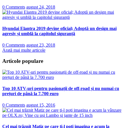
0 Comments
august 24, 2018
Hyundai Elantra 2019 devine oficial; Adoptă un design mai
agresiv și umblă la capitolul siguranță
0 Comments
august 23, 2018
Arată mai multe articole
Articole populare
Top 10 ATV-uri pentru pasionații de off-road și nu numai cu
prețuri de până la 7.700 euro
0 Comments
august 15, 2016
Cel mai trăznit Matiz pe care ţi-l poţi imagina e acum la