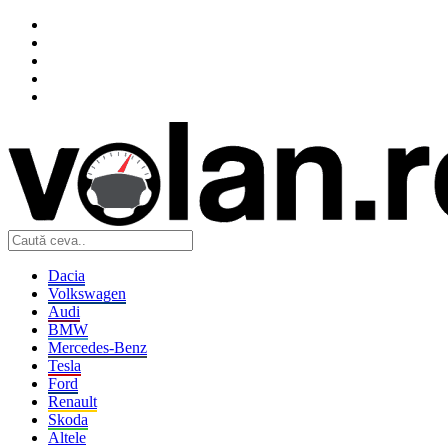
Dacia
Volkswagen
Audi
BMW
Mercedes-Benz
Tesla
Ford
Renault
Skoda
Altele