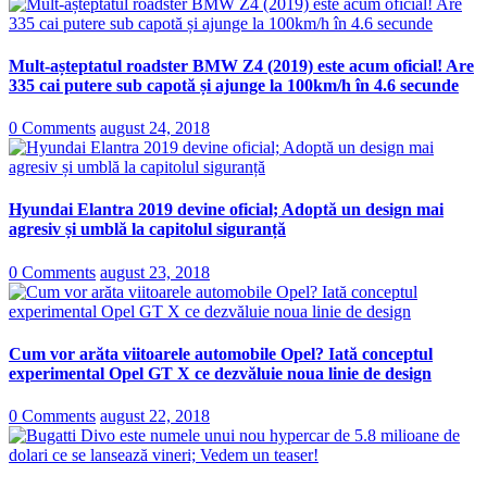
Mult-așteptatul roadster BMW Z4 (2019) este acum oficial! Are
335 cai putere sub capotă și ajunge la 100km/h în 4.6 secunde
0 Comments
august 24, 2018
Hyundai Elantra 2019 devine oficial; Adoptă un design mai
agresiv și umblă la capitolul siguranță
0 Comments
august 23, 2018
Cum vor arăta viitoarele automobile Opel? Iată conceptul
experimental Opel GT X ce dezvăluie noua linie de design
0 Comments
august 22, 2018