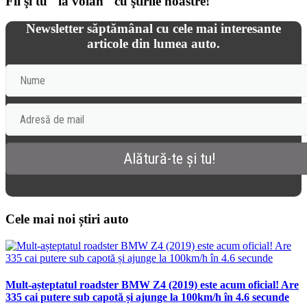
Fii şi tu "la volan" cu ştirile noastre!
Newsletter săptămânal cu cele mai interesante
articole din lumea auto.
Cele mai noi știri auto
Mult-așteptatul roadster BMW Z4 (2019) este acum oficial! Are
335 cai putere sub capotă și ajunge la 100km/h în 4.6 secunde