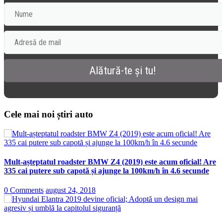
Cele mai noi știri auto
Mult-așteptatul roadster BMW Z4 (2019) este acum oficial! Are
335 cai putere sub capotă și ajunge la 100km/h în 4.6 secunde
0 Comments
august 24, 2018