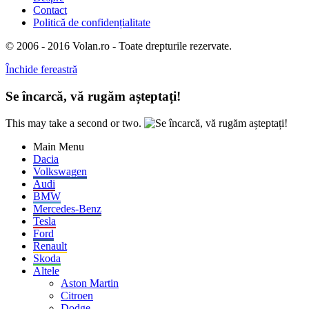
Contact
Politică de confidențialitate
© 2006 - 2016 Volan.ro - Toate drepturile rezervate.
Închide fereastră
Se încarcă, vă rugăm așteptați!
This may take a second or two.
Main Menu
Dacia
Volkswagen
Audi
BMW
Mercedes-Benz
Tesla
Ford
Renault
Skoda
Altele
Aston Martin
Citroen
Dodge