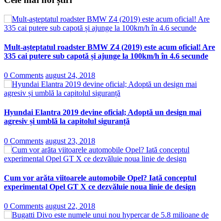
Mult-așteptatul roadster BMW Z4 (2019) este acum oficial! Are
335 cai putere sub capotă și ajunge la 100km/h în 4.6 secunde
0 Comments
august 24, 2018
Hyundai Elantra 2019 devine oficial; Adoptă un design mai
agresiv și umblă la capitolul siguranță
0 Comments
august 23, 2018
Cum vor arăta viitoarele automobile Opel? Iată conceptul
experimental Opel GT X ce dezvăluie noua linie de design
0 Comments
august 22, 2018