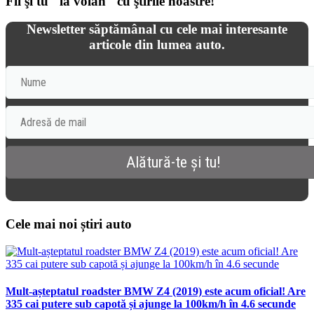
Fii şi tu "la volan" cu ştirile noastre!
Newsletter săptămânal cu cele mai interesante
articole din lumea auto.
Cele mai noi știri auto
Mult-așteptatul roadster BMW Z4 (2019) este acum oficial! Are
335 cai putere sub capotă și ajunge la 100km/h în 4.6 secunde