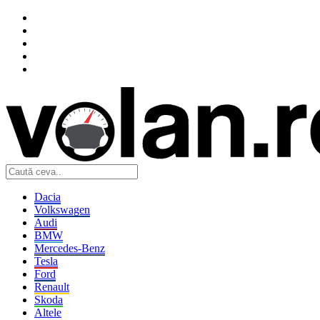
Dacia
Volkswagen
Audi
BMW
Mercedes-Benz
Tesla
Ford
Renault
Skoda
Altele