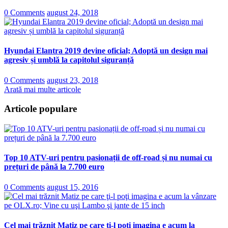
0 Comments
august 24, 2018
Hyundai Elantra 2019 devine oficial; Adoptă un design mai
agresiv și umblă la capitolul siguranță
0 Comments
august 23, 2018
Arată mai multe articole
Articole populare
Top 10 ATV-uri pentru pasionații de off-road și nu numai cu
prețuri de până la 7.700 euro
0 Comments
august 15, 2016
Cel mai trăznit Matiz pe care ţi-l poţi imagina e acum la