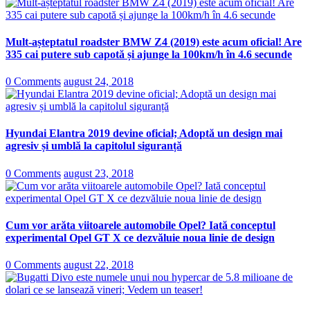
Mult-așteptatul roadster BMW Z4 (2019) este acum oficial! Are
335 cai putere sub capotă și ajunge la 100km/h în 4.6 secunde
0 Comments
august 24, 2018
Hyundai Elantra 2019 devine oficial; Adoptă un design mai
agresiv și umblă la capitolul siguranță
0 Comments
august 23, 2018
Cum vor arăta viitoarele automobile Opel? Iată conceptul
experimental Opel GT X ce dezvăluie noua linie de design
0 Comments
august 22, 2018