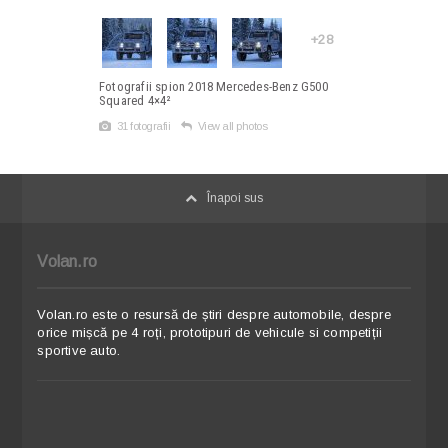
+28
Fotografii spion 2018 Mercedes-Benz G500
Squared 4×4²
31 fotografii
View all photos
Înapoi sus
Volan.ro
Volan.ro este o resursă de știri despre automobile, despre
orice mișcă pe 4 roți, prototipuri de vehicule si competiții
sportive auto.