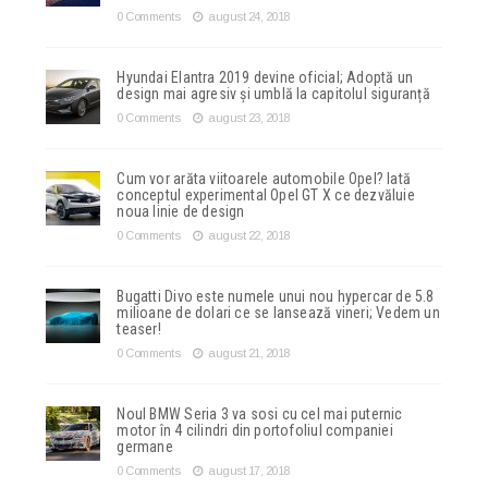
0 Comments
august 24, 2018
Hyundai Elantra 2019 devine oficial; Adoptă un
design mai agresiv și umblă la capitolul siguranță
0 Comments
august 23, 2018
Cum vor arăta viitoarele automobile Opel? Iată
conceptul experimental Opel GT X ce dezvăluie
noua linie de design
0 Comments
august 22, 2018
Bugatti Divo este numele unui nou hypercar de 5.8
milioane de dolari ce se lansează vineri; Vedem un
teaser!
0 Comments
august 21, 2018
Noul BMW Seria 3 va sosi cu cel mai puternic
motor în 4 cilindri din portofoliul companiei
germane
0 Comments
august 17, 2018