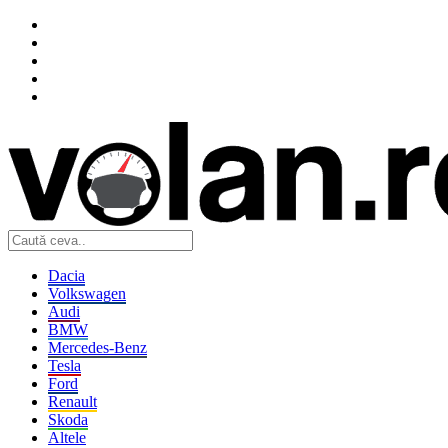
Dacia
Volkswagen
Audi
BMW
Mercedes-Benz
Tesla
Ford
Renault
Skoda
Altele