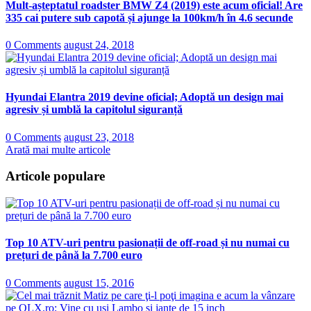
Mult-așteptatul roadster BMW Z4 (2019) este acum oficial! Are
335 cai putere sub capotă și ajunge la 100km/h în 4.6 secunde
0 Comments
august 24, 2018
Hyundai Elantra 2019 devine oficial; Adoptă un design mai
agresiv și umblă la capitolul siguranță
0 Comments
august 23, 2018
Arată mai multe articole
Articole populare
Top 10 ATV-uri pentru pasionații de off-road și nu numai cu
prețuri de până la 7.700 euro
0 Comments
august 15, 2016