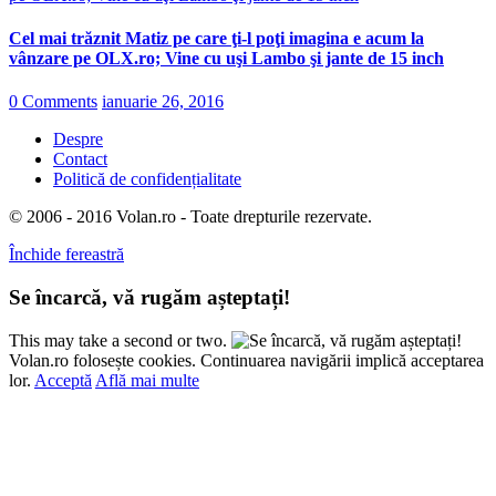
Cel mai trăznit Matiz pe care ţi-l poţi imagina e acum la
vânzare pe OLX.ro; Vine cu uşi Lambo şi jante de 15 inch
0 Comments
ianuarie 26, 2016
Despre
Contact
Politică de confidențialitate
© 2006 - 2016 Volan.ro - Toate drepturile rezervate.
Închide fereastră
Se încarcă, vă rugăm așteptați!
This may take a second or two.
Volan.ro folosește cookies. Continuarea navigării implică acceptarea
lor.
Acceptă
Află mai multe