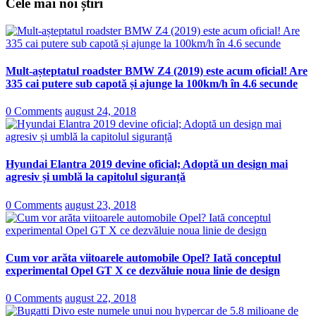
Cele mai noi știri
Mult-așteptatul roadster BMW Z4 (2019) este acum oficial! Are
335 cai putere sub capotă și ajunge la 100km/h în 4.6 secunde
0 Comments
august 24, 2018
Hyundai Elantra 2019 devine oficial; Adoptă un design mai
agresiv și umblă la capitolul siguranță
0 Comments
august 23, 2018
Cum vor arăta viitoarele automobile Opel? Iată conceptul
experimental Opel GT X ce dezvăluie noua linie de design
0 Comments
august 22, 2018