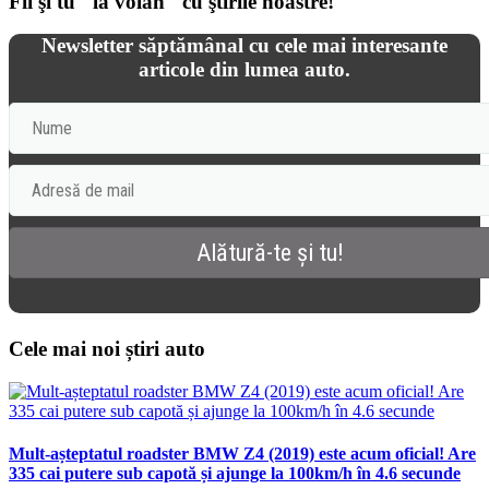
Fii şi tu "la volan" cu ştirile noastre!
Newsletter săptămânal cu cele mai interesante
articole din lumea auto.
Cele mai noi știri auto
Mult-așteptatul roadster BMW Z4 (2019) este acum oficial! Are
335 cai putere sub capotă și ajunge la 100km/h în 4.6 secunde