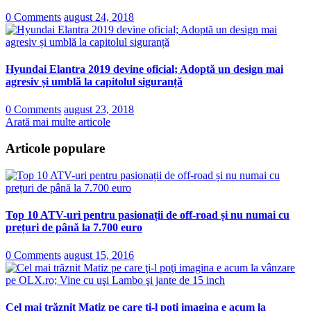
0 Comments
august 24, 2018
Hyundai Elantra 2019 devine oficial; Adoptă un design mai
agresiv și umblă la capitolul siguranță
0 Comments
august 23, 2018
Arată mai multe articole
Articole populare
Top 10 ATV-uri pentru pasionații de off-road și nu numai cu
prețuri de până la 7.700 euro
0 Comments
august 15, 2016
Cel mai trăznit Matiz pe care ţi-l poţi imagina e acum la