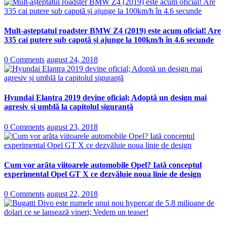
Mult-așteptatul roadster BMW Z4 (2019) este acum oficial! Are
335 cai putere sub capotă și ajunge la 100km/h în 4.6 secunde
0 Comments
august 24, 2018
Hyundai Elantra 2019 devine oficial; Adoptă un design mai
agresiv și umblă la capitolul siguranță
0 Comments
august 23, 2018
Cum vor arăta viitoarele automobile Opel? Iată conceptul
experimental Opel GT X ce dezvăluie noua linie de design
0 Comments
august 22, 2018