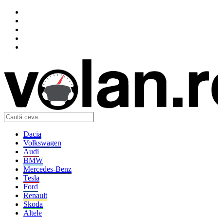
Dacia
Volkswagen
Audi
BMW
Mercedes-Benz
Tesla
Ford
Renault
Skoda
Altele