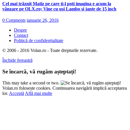
Cel mai trăznit Matiz pe care ţi-l poţi imagina e acum la
vânzare pe OLX.ro; Vine cu uşi Lambo şi jante de 15 inch
0 Comments
ianuarie 26, 2016
Despre
Contact
Politică de confidențialitate
© 2006 - 2016 Volan.ro - Toate drepturile rezervate.
Închide fereastră
Se încarcă, vă rugăm așteptați!
This may take a second or two.
Volan.ro folosește cookies. Continuarea navigării implică acceptarea
lor.
Acceptă
Află mai multe