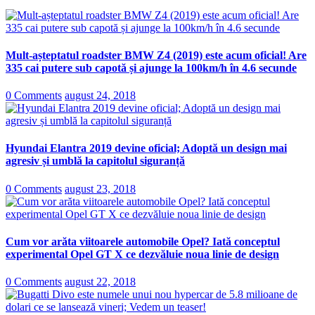
Mult-așteptatul roadster BMW Z4 (2019) este acum oficial! Are
335 cai putere sub capotă și ajunge la 100km/h în 4.6 secunde
0 Comments
august 24, 2018
Hyundai Elantra 2019 devine oficial; Adoptă un design mai
agresiv și umblă la capitolul siguranță
0 Comments
august 23, 2018
Cum vor arăta viitoarele automobile Opel? Iată conceptul
experimental Opel GT X ce dezvăluie noua linie de design
0 Comments
august 22, 2018