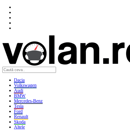
Dacia
Volkswagen
Audi
BMW
Mercedes-Benz
Tesla
Ford
Renault
Skoda
Altele