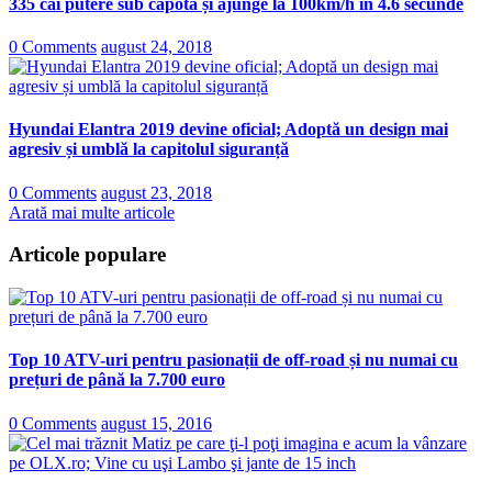
335 cai putere sub capotă și ajunge la 100km/h în 4.6 secunde
0 Comments
august 24, 2018
Hyundai Elantra 2019 devine oficial; Adoptă un design mai
agresiv și umblă la capitolul siguranță
0 Comments
august 23, 2018
Arată mai multe articole
Articole populare
Top 10 ATV-uri pentru pasionații de off-road și nu numai cu
prețuri de până la 7.700 euro
0 Comments
august 15, 2016