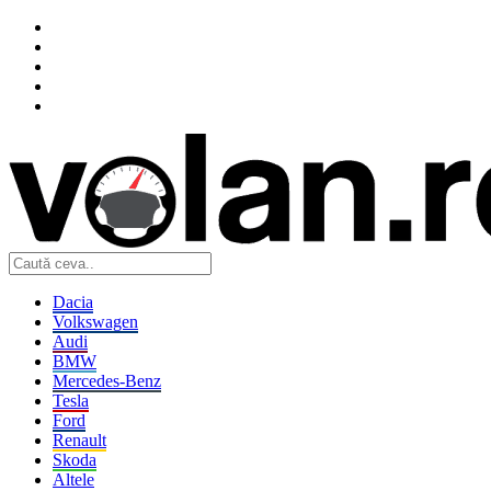
Dacia
Volkswagen
Audi
BMW
Mercedes-Benz
Tesla
Ford
Renault
Skoda
Altele