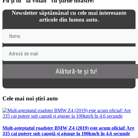
Fii şi tu "la volan" cu ştirile noastre!
Newsletter săptămânal cu cele mai interesante
articole din lumea auto.
Cele mai noi știri auto
Mult-așteptatul roadster BMW Z4 (2019) este acum oficial! Are
335 cai putere sub capotă și ajunge la 100km/h în 4.6 secunde