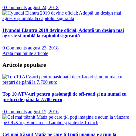
0 Comments
august 24, 2018
Hyundai Elantra 2019 devine oficial; Adoptă un design mai
agresiv și umblă la capitolul siguranță
0 Comments
august 23, 2018
Arată mai multe articole
Articole populare
Top 10 ATV-uri pentru pasionații de off-road și nu numai cu
prețuri de până la 7.700 euro
0 Comments
august 15, 2016
Cel mai trăznit Matiz pe care ţi-l poţi imagina e acum la