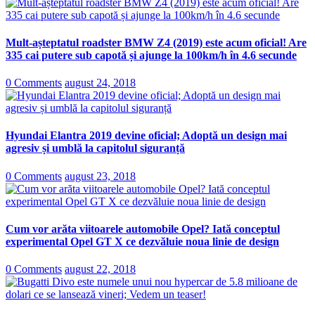
Mult-așteptatul roadster BMW Z4 (2019) este acum oficial! Are
335 cai putere sub capotă și ajunge la 100km/h în 4.6 secunde
0 Comments
august 24, 2018
Hyundai Elantra 2019 devine oficial; Adoptă un design mai
agresiv și umblă la capitolul siguranță
0 Comments
august 23, 2018
Cum vor arăta viitoarele automobile Opel? Iată conceptul
experimental Opel GT X ce dezvăluie noua linie de design
0 Comments
august 22, 2018