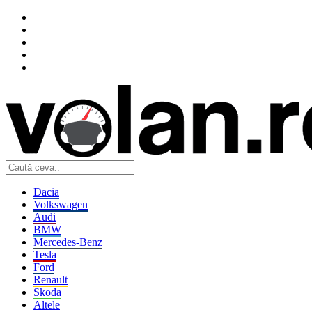
Dacia
Volkswagen
Audi
BMW
Mercedes-Benz
Tesla
Ford
Renault
Skoda
Altele