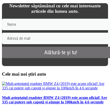
Newsletter săptămânal cu cele mai interesante
articole din lumea auto.
Cele mai noi știri auto
Mult-așteptatul roadster BMW Z4 (2019) este acum oficial! Are
335 cai putere sub capotă și ajunge la 100km/h în 4.6 secunde