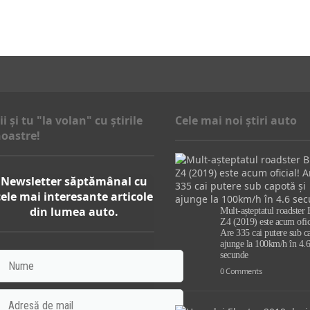
ii şi tu "la volan" cu ştirile
Cele mai noi știri auto
oastre!
Newsletter săptămânal cu
cele mai interesante articole
din lumea auto.
Mult-așteptatul roadste
Z4 (2019) este acum ofic
Are 335 cai putere sub ca
ajunge la 100km/h în 4.6
secunde
0 Comments