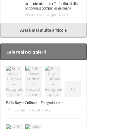
mai puternic motor în 4 cilindri din
portofoliul companiei germane
0 Comments
august 17, 2018
Arată mai multe articole
Cele mai noi galerii
+8
Rolls-Royce Cullinan – Fotografii spion
11 fotografii
View all photos