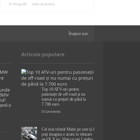
31 fotografii
View all photos
Înapoi sus
Articole populare
Top 10 ATV-uri pentru
pasionații de off-road și nu
r BMW
numai cu prețuri de până la
ial!
7.700 euro
potă și
0 Comments
Cel mai trăznit Matiz pe care ţi-l
poţi imagina e acum la vânzare
pe OLX.ro; Vine cu uşi Lambo