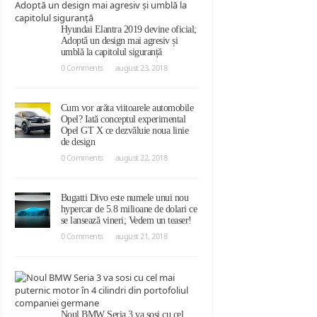
Hyundai Elantra 2019 devine oficial;
Adoptă un design mai agresiv și
umblă la capitolul siguranță
0 Comments
august 23, 2018
Cum vor arăta viitoarele automobile
Opel? Iată conceptul experimental
Opel GT X ce dezvăluie noua linie
de design
0 Comments
august 22, 2018
Bugatti Divo este numele unui nou
hypercar de 5.8 milioane de dolari ce
se lansează vineri; Vedem un teaser!
0 Comments
august 21, 2018
Noul BMW Seria 3 va sosi cu cel