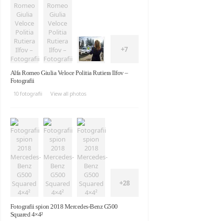
+7
Alfa Romeo Giulia Veloce Politia Rutiera Ilfov –
Fotografii
10 fotografii
View all photos
+28
Fotografii spion 2018 Mercedes-Benz G500
Squared 4×4²