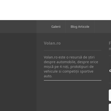
Galerii
Blog Articole
Volan.ro
F
n
Volan.ro este o resursă de știri
despre automobile, despre orice
mișcă pe 4 roți, prototipuri de
vehicule si competiții sportive
auto.