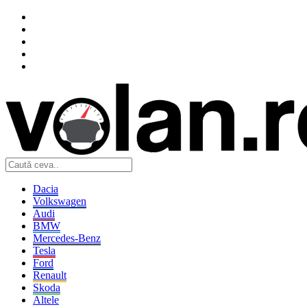
Dacia
Volkswagen
Audi
BMW
Mercedes-Benz
Tesla
Ford
Renault
Skoda
Altele