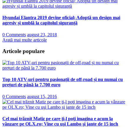
Hyundai Elantra 2019 devine oficial; Adoptă un design mai
agresiv și umblă la capitolul siguranță
0 Comments
august 23, 2018
Arată mai multe articole
Articole populare
Top 10 ATV-uri pentru pasionații de off-road și nu numai cu
prețuri de până la 7.700 euro
0 Comments
august 15, 2016
Cel mai trăznit Matiz pe care ţi-l poţi imagina e acum la
vânzare pe OLX.ro; Vine cu uşi Lambo şi jante de 15 inch