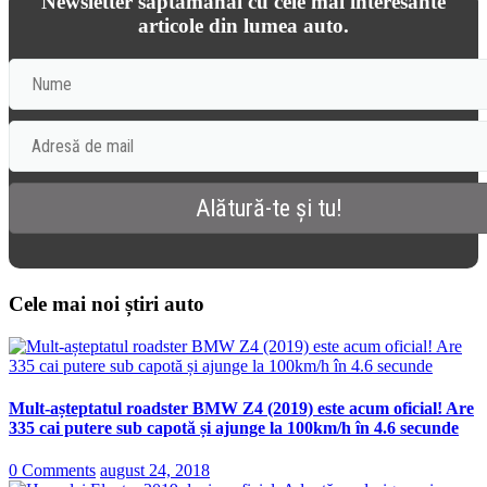
Newsletter săptămânal cu cele mai interesante
articole din lumea auto.
Cele mai noi știri auto
Mult-așteptatul roadster BMW Z4 (2019) este acum oficial! Are
335 cai putere sub capotă și ajunge la 100km/h în 4.6 secunde
0 Comments
august 24, 2018