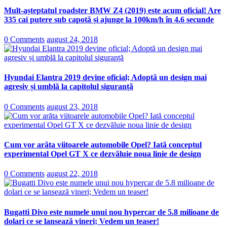
Mult-așteptatul roadster BMW Z4 (2019) este acum oficial! Are
335 cai putere sub capotă și ajunge la 100km/h în 4.6 secunde
0 Comments
august 24, 2018
Hyundai Elantra 2019 devine oficial; Adoptă un design mai
agresiv și umblă la capitolul siguranță
0 Comments
august 23, 2018
Cum vor arăta viitoarele automobile Opel? Iată conceptul
experimental Opel GT X ce dezvăluie noua linie de design
0 Comments
august 22, 2018
Bugatti Divo este numele unui nou hypercar de 5.8 milioane de
dolari ce se lansează vineri; Vedem un teaser!