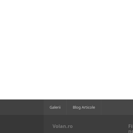
Galerii
Blog Articole
Volan.ro
Fi
n