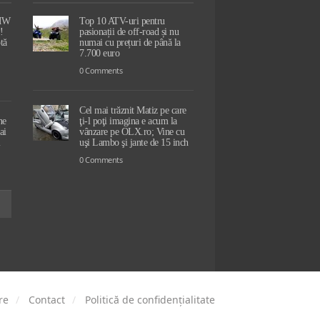
BMW
Top 10 ATV-uri pentru
!
pasionații de off-road și nu
tă
numai cu prețuri de până la
7.700 euro
0 Comments
Cel mai trăznit Matiz pe care
ne
ţi-l poţi imagina e acum la
ai
vânzare pe OLX.ro; Vine cu
l
uşi Lambo şi jante de 15 inch
0 Comments
re
Contact
Politică de confidențialitate