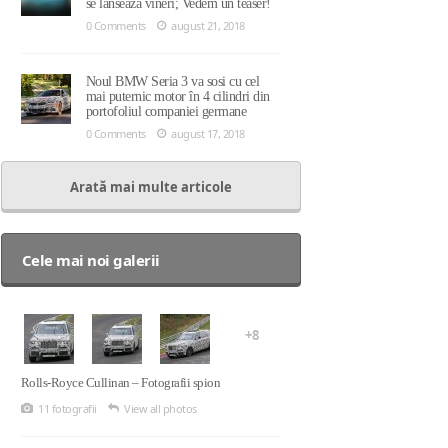
se lansează vineri; Vedem un teaser!
0 Comments
august 21, 2018
Noul BMW Seria 3 va sosi cu cel
mai puternic motor în 4 cilindri din
portofoliul companiei germane
0 Comments
august 17, 2018
Arată mai multe articole
Cele mai noi galerii
+8
Rolls-Royce Cullinan – Fotografii spion
11 fotografii
View all photos