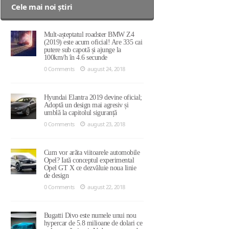
Cele mai noi știri
Mult-așteptatul roadster BMW Z4
(2019) este acum oficial! Are 335 cai
putere sub capotă și ajunge la
100km/h în 4.6 secunde
0 Comments
august 24, 2018
Hyundai Elantra 2019 devine oficial;
Adoptă un design mai agresiv și
umblă la capitolul siguranță
0 Comments
august 23, 2018
Cum vor arăta viitoarele automobile
Opel? Iată conceptul experimental
Opel GT X ce dezvăluie noua linie
de design
0 Comments
august 22, 2018
Bugatti Divo este numele unui nou
hypercar de 5.8 milioane de dolari ce