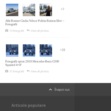
+7
Alfa Romeo Giulia Veloce Politia Rutiera Ilfov –
Fotografii
10 fotografii
View all photos
+28
Fotografii spion 2018 Mercedes-Benz G500
Squared 4×4²
31 fotografii
View all photos
Înapoi sus
Articole populare