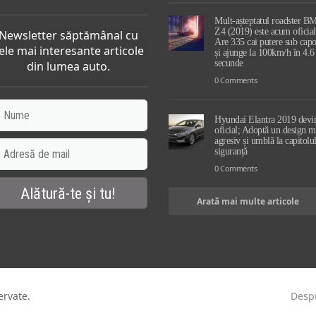
Mult-așteptatul roadster 
Z4 (2019) este acum oficial
Newsletter săptămânal cu
Are 335 cai putere sub capo
ele mai interesante articole
și ajunge la 100km/h în 4.6
secunde
din lumea auto.
0 Comments
Hyundai Elantra 2019 devi
oficial; Adoptă un design m
agresiv și umblă la capitolu
siguranță
0 Comments
Arată mai multe articole
ervate.
Desp