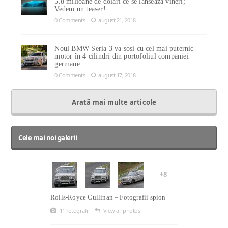
5.8 milioane de dolari ce se lansează vineri;
Vedem un teaser!
0 Comments
august 21, 2018
Noul BMW Seria 3 va sosi cu cel mai puternic
motor în 4 cilindri din portofoliul companiei
germane
0 Comments
august 17, 2018
Arată mai multe articole
Cele mai noi galerii
+8
Rolls-Royce Cullinan – Fotografii spion
11 fotografii
View all photos