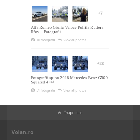
+7
Alfa Romeo Giulia Veloce Politia Rutiera
Ilfov – Fotografii
10 fotografii
View all photos
+28
Fotografii spion 2018 Mercedes-Benz G500
Squared 4×4²
31 fotografii
View all photos
Înapoi sus
Volan.ro