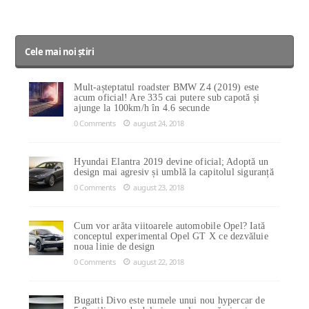
Cele mai noi știri
Mult-așteptatul roadster BMW Z4 (2019) este
acum oficial! Are 335 cai putere sub capotă și
ajunge la 100km/h în 4.6 secunde
0 Comments
august 24, 2018
Hyundai Elantra 2019 devine oficial; Adoptă un
design mai agresiv și umblă la capitolul siguranță
0 Comments
august 23, 2018
Cum vor arăta viitoarele automobile Opel? Iată
conceptul experimental Opel GT X ce dezvăluie
noua linie de design
0 Comments
august 22, 2018
Bugatti Divo este numele unui nou hypercar de