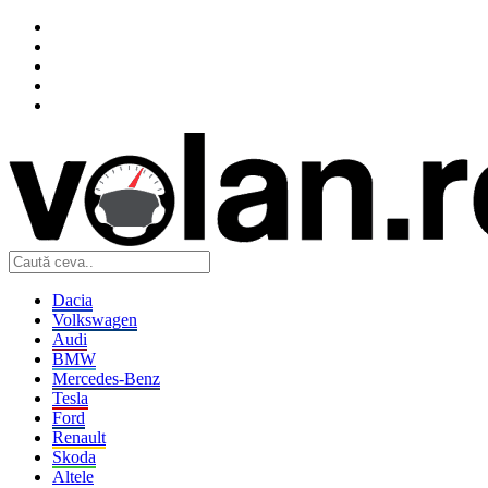
Dacia
Volkswagen
Audi
BMW
Mercedes-Benz
Tesla
Ford
Renault
Skoda
Altele