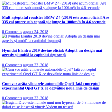
Mult-așteptatul roadster BMW Z4 (2019) este acum oficial! Are
335 cai putere sub capotă și ajunge la 100km/h în 4.6 secunde
0 Comments
august 24, 2018
Hyundai Elantra 2019 devine oficial; Adoptă un design mai
agresiv și umblă la capitolul siguranță
0 Comments
august 23, 2018
Cum vor arăta viitoarele automobile Opel? Iată conceptul
experimental Opel GT X ce dezvăluie noua linie de design
0 Comments
august 22, 2018