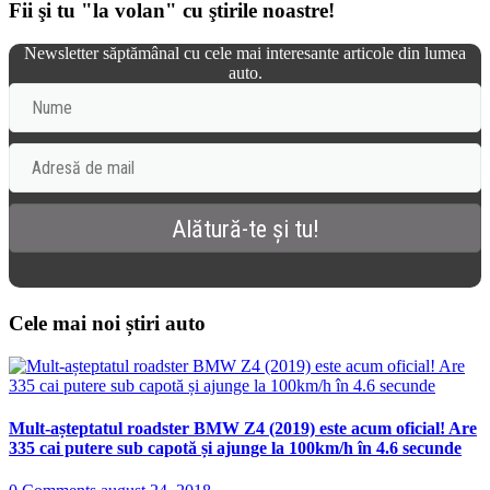
Fii şi tu "la volan" cu ştirile noastre!
Newsletter săptămânal cu cele mai interesante articole din lumea
auto.
Cele mai noi știri auto
Mult-așteptatul roadster BMW Z4 (2019) este acum oficial! Are
335 cai putere sub capotă și ajunge la 100km/h în 4.6 secunde