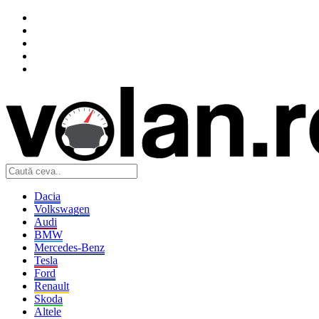
Dacia
Volkswagen
Audi
BMW
Mercedes-Benz
Tesla
Ford
Renault
Skoda
Altele