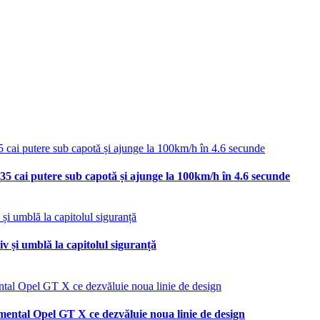
35 cai putere sub capotă și ajunge la 100km/h în 4.6 secunde
v și umblă la capitolul siguranță
mental Opel GT X ce dezvăluie noua linie de design