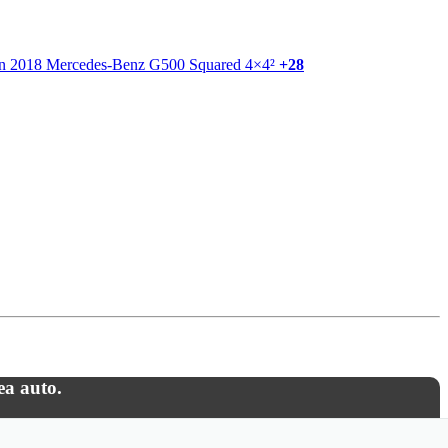
+28
ea auto.