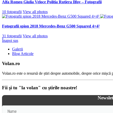
Alfa Romeo Giulia Veloce Politia Rutiera Ilfov – Fotografii
10 fotografii
View all photos
Fotografii spion 2018 Mercedes-Benz G500 Squared 4×4²
31 fotografii
View all photos
Înapoi sus
Galerii
Blog Articole
Volan.ro
Volan.ro este o resursă de știri despre automobile, despre orice mișcă pe
Fii şi tu "la volan" cu ştirile noastre!
Newslet