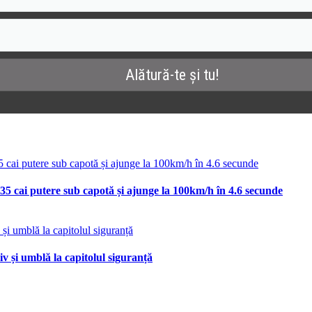
35 cai putere sub capotă și ajunge la 100km/h în 4.6 secunde
v și umblă la capitolul siguranță