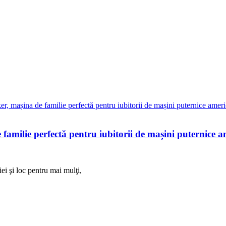
amilie perfectă pentru iubitorii de mașini puternice 
ei şi loc pentru mai mulţi,