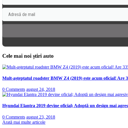
Cele mai noi știri auto
Mult-așteptatul roadster BMW Z4 (2019) este acum oficial! Are 3
0 Comments
august 24, 2018
Hyundai Elantra 2019 devine oficial; Adoptă un design mai agresi
0 Comments
august 23, 2018
Arată mai multe articole