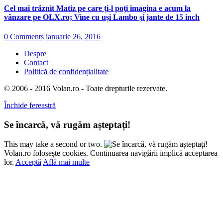
Cel mai trăznit Matiz pe care ţi-l poţi imagina e acum la
vânzare pe OLX.ro; Vine cu uşi Lambo şi jante de 15 inch
0 Comments
ianuarie 26, 2016
Despre
Contact
Politică de confidențialitate
© 2006 - 2016 Volan.ro - Toate drepturile rezervate.
Închide fereastră
Se încarcă, vă rugăm așteptați!
This may take a second or two.
Volan.ro folosește cookies. Continuarea navigării implică acceptarea
lor.
Acceptă
Află mai multe