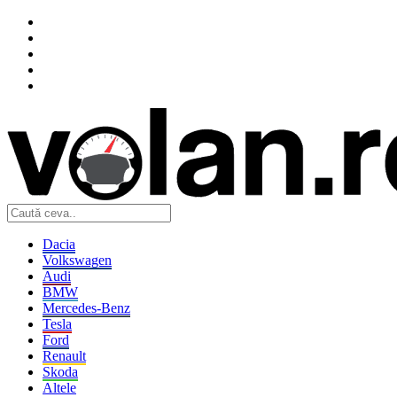
Dacia
Volkswagen
Audi
BMW
Mercedes-Benz
Tesla
Ford
Renault
Skoda
Altele