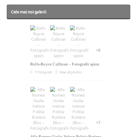
Cele mai noi galerii
+8
Rolls-Royce Cullinan – Fotografii spion
11 fotografii
View all photos
+7
Alfa Romeo Giulia Veloce Politia Rutiera