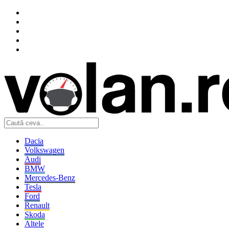
Dacia
Volkswagen
Audi
BMW
Mercedes-Benz
Tesla
Ford
Renault
Skoda
Altele