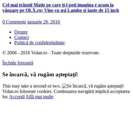
Cel mai trăznit Matiz pe care ţi-l poţi imagina e acum la
vânzare pe OLX.ro; Vine cu uşi Lambo şi jante de 15 inch
0 Comments
ianuarie 26, 2016
Despre
Contact
Politică de confidențialitate
© 2006 - 2016 Volan.ro - Toate drepturile rezervate.
Închide fereastră
Se încarcă, vă rugăm așteptați!
This may take a second or two.
Volan.ro folosește cookies. Continuarea navigării implică acceptarea
lor.
Acceptă
Află mai multe