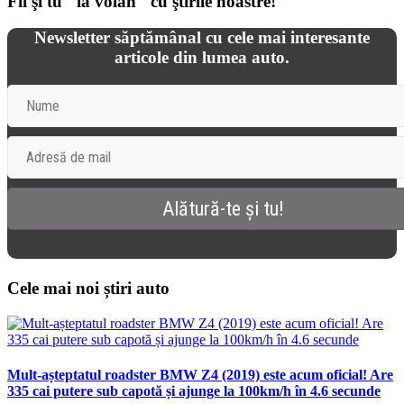
Fii şi tu "la volan" cu ştirile noastre!
Newsletter săptămânal cu cele mai interesante
articole din lumea auto.
Cele mai noi știri auto
Mult-așteptatul roadster BMW Z4 (2019) este acum oficial! Are
335 cai putere sub capotă și ajunge la 100km/h în 4.6 secunde