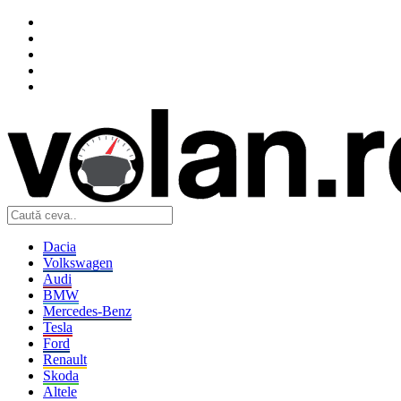
Dacia
Volkswagen
Audi
BMW
Mercedes-Benz
Tesla
Ford
Renault
Skoda
Altele