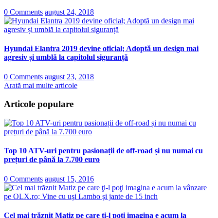
0 Comments
august 24, 2018
Hyundai Elantra 2019 devine oficial; Adoptă un design mai
agresiv și umblă la capitolul siguranță
0 Comments
august 23, 2018
Arată mai multe articole
Articole populare
Top 10 ATV-uri pentru pasionații de off-road și nu numai cu
prețuri de până la 7.700 euro
0 Comments
august 15, 2016
Cel mai trăznit Matiz pe care ţi-l poţi imagina e acum la