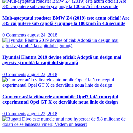
Mult-așteptatul roadster BMW Z4 (2019) este acum oficial! Are
335 cai putere sub capotă și ajunge la 100km/h în 4.6 secunde
0 Comments
august 24, 2018
Hyundai Elantra 2019 devine oficial; Adoptă un design mai
agresiv și umblă la capitolul siguranță
0 Comments
august 23, 2018
Cum vor arăta viitoarele automobile Opel? Iată conceptul
experimental Opel GT X ce dezvăluie noua linie de design
0 Comments
august 22, 2018