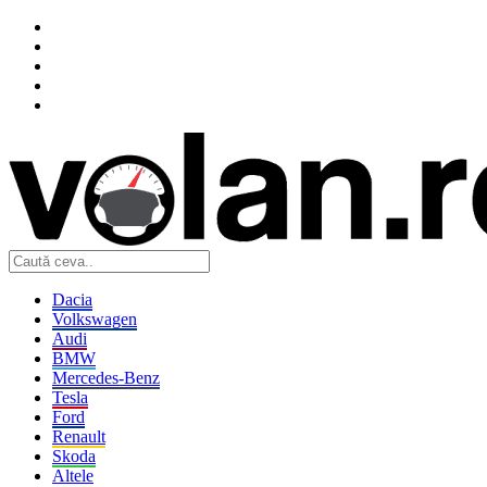
Dacia
Volkswagen
Audi
BMW
Mercedes-Benz
Tesla
Ford
Renault
Skoda
Altele