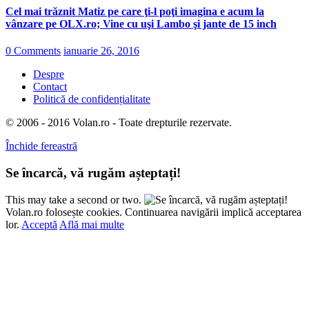
Cel mai trăznit Matiz pe care ţi-l poţi imagina e acum la
vânzare pe OLX.ro; Vine cu uşi Lambo şi jante de 15 inch
0 Comments
ianuarie 26, 2016
Despre
Contact
Politică de confidențialitate
© 2006 - 2016 Volan.ro - Toate drepturile rezervate.
Închide fereastră
Se încarcă, vă rugăm așteptați!
This may take a second or two.
Volan.ro folosește cookies. Continuarea navigării implică acceptarea
lor.
Acceptă
Află mai multe