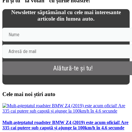
Fii şi tu "la volan" cu ştirile noastre!
Newsletter săptămânal cu cele mai interesante
articole din lumea auto.
Cele mai noi știri auto
Mult-așteptatul roadster BMW Z4 (2019) este acum oficial! Are
335 cai putere sub capotă și ajunge la 100km/h în 4.6 secunde