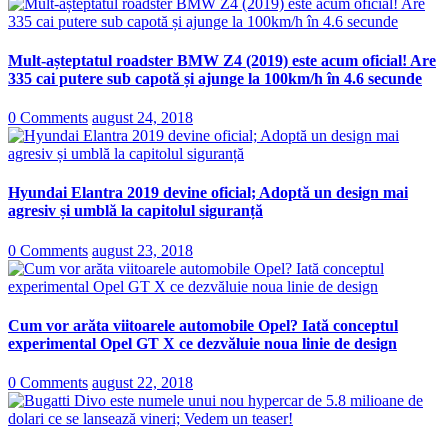
Mult-așteptatul roadster BMW Z4 (2019) este acum oficial! Are
335 cai putere sub capotă și ajunge la 100km/h în 4.6 secunde
0 Comments
august 24, 2018
Hyundai Elantra 2019 devine oficial; Adoptă un design mai
agresiv și umblă la capitolul siguranță
0 Comments
august 23, 2018
Cum vor arăta viitoarele automobile Opel? Iată conceptul
experimental Opel GT X ce dezvăluie noua linie de design
0 Comments
august 22, 2018