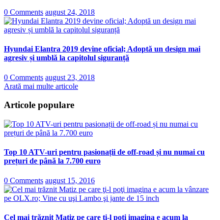
0 Comments
august 24, 2018
Hyundai Elantra 2019 devine oficial; Adoptă un design mai
agresiv și umblă la capitolul siguranță
0 Comments
august 23, 2018
Arată mai multe articole
Articole populare
Top 10 ATV-uri pentru pasionații de off-road și nu numai cu
prețuri de până la 7.700 euro
0 Comments
august 15, 2016
Cel mai trăznit Matiz pe care ţi-l poţi imagina e acum la