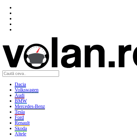
Dacia
Volkswagen
Audi
BMW
Mercedes-Benz
Tesla
Ford
Renault
Skoda
Altele