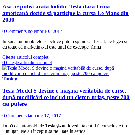
Așa ar putea arăta bolidul Tesla dacă firma
americană decide să participe la cursa Le Mans din
2030
0 Comments
noiembrie 6, 2017
În zona automobilelor electrice putem spune că Tesla face legea și
cu toate că marketing-ul este unul de excepție, firma
Citește articolul complet
0
Citește articolul complet
Tuning
Tesla Model S devine o maşină veritabilă de curse,
după modificări ce includ un eleron uriaş, peste 700
cai putere
0 Comments
ianuarie 17, 2017
După ce automobilele Tesla şi-au dovedit talentul în cursele de tip
“liniuţă”, ele au început să fie luate în serios