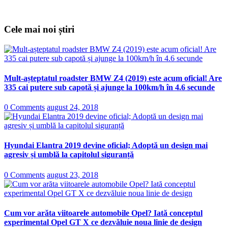
Cele mai noi știri
Mult-așteptatul roadster BMW Z4 (2019) este acum oficial! Are
335 cai putere sub capotă și ajunge la 100km/h în 4.6 secunde
0 Comments
august 24, 2018
Hyundai Elantra 2019 devine oficial; Adoptă un design mai
agresiv și umblă la capitolul siguranță
0 Comments
august 23, 2018
Cum vor arăta viitoarele automobile Opel? Iată conceptul
experimental Opel GT X ce dezvăluie noua linie de design