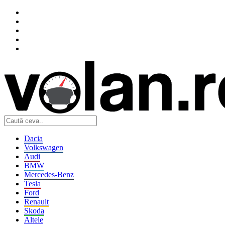
Dacia
Volkswagen
Audi
BMW
Mercedes-Benz
Tesla
Ford
Renault
Skoda
Altele