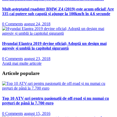
Mult-așteptatul roadster BMW Z4 (2019) este acum oficial! Are
335 cai putere sub capotă și ajunge la 100km/h în 4.6 secunde
0 Comments
august 24, 2018
Hyundai Elantra 2019 devine oficial; Adoptă un design mai
agresiv și umblă la capitolul siguranță
0 Comments
august 23, 2018
Arată mai multe articole
Articole populare
Top 10 ATV-uri pentru pasionații de off-road și nu numai cu
prețuri de până la 7.700 euro
0 Comments
august 15, 2016