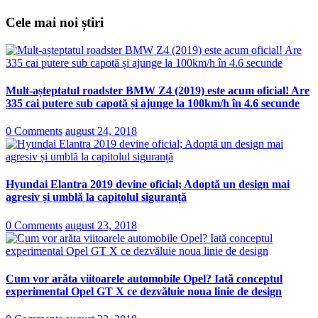
Cele mai noi știri
Mult-așteptatul roadster BMW Z4 (2019) este acum oficial! Are
335 cai putere sub capotă și ajunge la 100km/h în 4.6 secunde
0 Comments
august 24, 2018
Hyundai Elantra 2019 devine oficial; Adoptă un design mai
agresiv și umblă la capitolul siguranță
0 Comments
august 23, 2018
Cum vor arăta viitoarele automobile Opel? Iată conceptul
experimental Opel GT X ce dezvăluie noua linie de design