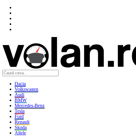
Dacia
Volkswagen
Audi
BMW
Mercedes-Benz
Tesla
Ford
Renault
Skoda
Altele