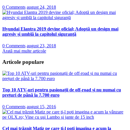
0 Comments
august 24, 2018
Hyundai Elantra 2019 devine oficial; Adoptă un design mai
agresiv și umblă la capitolul siguranță
0 Comments
august 23, 2018
Arată mai multe articole
Articole populare
Top 10 ATV-uri pentru pasionații de off-road și nu numai cu
prețuri de până la 7.700 euro
0 Comments
august 15, 2016
Cel mai trăznit Matiz pe care ţi-l poţi imagina e acum la