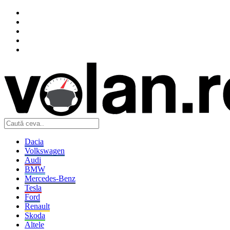
Dacia
Volkswagen
Audi
BMW
Mercedes-Benz
Tesla
Ford
Renault
Skoda
Altele