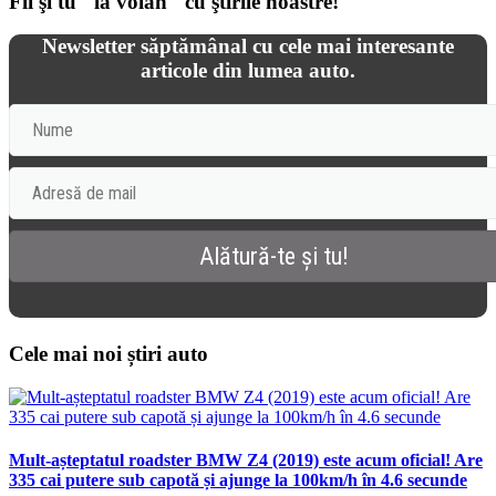
Fii şi tu "la volan" cu ştirile noastre!
Newsletter săptămânal cu cele mai interesante
articole din lumea auto.
Cele mai noi știri auto
Mult-așteptatul roadster BMW Z4 (2019) este acum oficial! Are
335 cai putere sub capotă și ajunge la 100km/h în 4.6 secunde