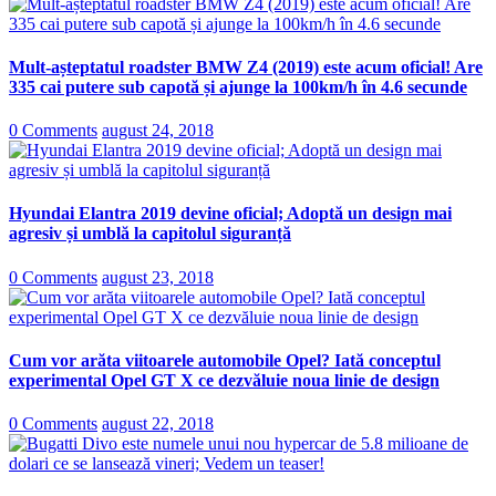
Mult-așteptatul roadster BMW Z4 (2019) este acum oficial! Are
335 cai putere sub capotă și ajunge la 100km/h în 4.6 secunde
0 Comments
august 24, 2018
Hyundai Elantra 2019 devine oficial; Adoptă un design mai
agresiv și umblă la capitolul siguranță
0 Comments
august 23, 2018
Cum vor arăta viitoarele automobile Opel? Iată conceptul
experimental Opel GT X ce dezvăluie noua linie de design
0 Comments
august 22, 2018