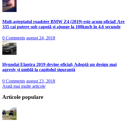
Mult-așteptatul roadster BMW Z4 (2019) este acum oficial! Are
335 cai putere sub capotă și ajunge la 100km/h în 4.6 secunde
0 Comments
august 24, 2018
Hyundai Elantra 2019 devine oficial; Adoptă un design mai
agresiv și umblă la capitolul siguranță
0 Comments
august 23, 2018
Arată mai multe articole
Articole populare