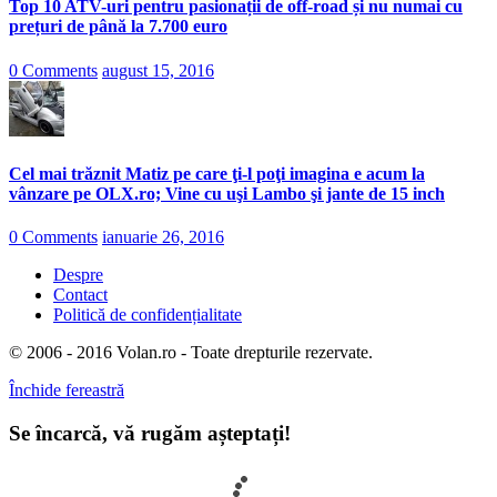
Top 10 ATV-uri pentru pasionații de off-road și nu numai cu
prețuri de până la 7.700 euro
0 Comments
august 15, 2016
Cel mai trăznit Matiz pe care ţi-l poţi imagina e acum la
vânzare pe OLX.ro; Vine cu uşi Lambo şi jante de 15 inch
0 Comments
ianuarie 26, 2016
Despre
Contact
Politică de confidențialitate
© 2006 - 2016 Volan.ro - Toate drepturile rezervate.
Închide fereastră
Se încarcă, vă rugăm așteptați!