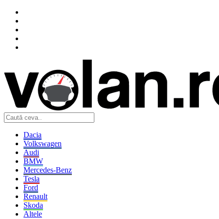
Dacia
Volkswagen
Audi
BMW
Mercedes-Benz
Tesla
Ford
Renault
Skoda
Altele