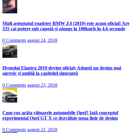
Mult-așteptatul roadster BMW Z4 (2019) este acum oficial! Are
335 cai putere sub capotă și ajunge la 100km/h în 4.6 secunde
0 Comments
august 24, 2018
Hyundai Elantra 2019 devine oficial; Adoptă un design mai
agresiv și umblă la capitolul siguranță
0 Comments
august 23, 2018
Cum vor arăta viitoarele automobile Opel? Iată conceptul
experimental Opel GT X ce dezvăluie noua linie de design
0 Comments
august 22, 2018