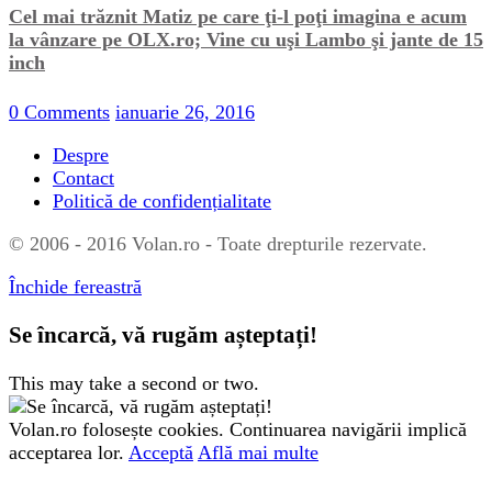
Cel mai trăznit Matiz pe care ţi-l poţi imagina e acum
la vânzare pe OLX.ro; Vine cu uşi Lambo şi jante de 15
inch
0 Comments
ianuarie 26, 2016
Despre
Contact
Politică de confidențialitate
© 2006 - 2016 Volan.ro - Toate drepturile rezervate.
Închide fereastră
Se încarcă, vă rugăm așteptați!
This may take a second or two.
Volan.ro folosește cookies. Continuarea navigării implică
acceptarea lor.
Acceptă
Află mai multe