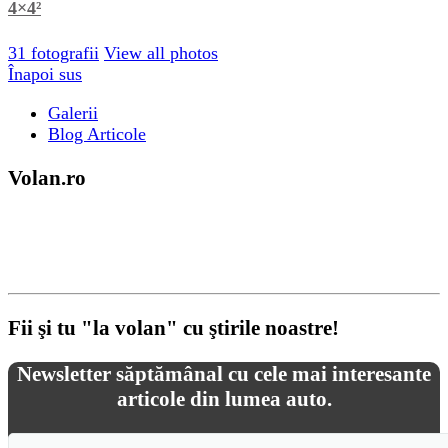
4×4²
31 fotografii
View all photos
Înapoi sus
Galerii
Blog Articole
Volan.ro
Volan.ro este o resursă de știri despre automobile, despre
orice mișcă pe 4 roți, prototipuri de vehicule si competiții
sportive auto.
Fii şi tu "la volan" cu ştirile noastre!
Newsletter săptămânal cu cele mai interesante
articole din lumea auto.