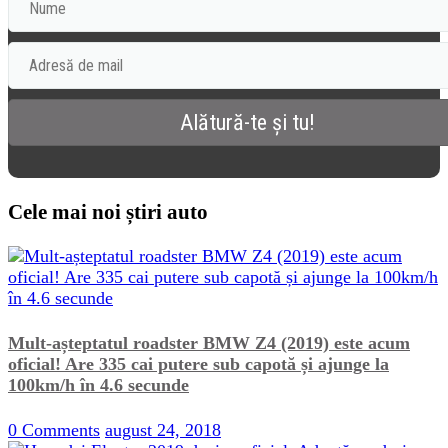
Cele mai noi știri auto
Mult-așteptatul roadster BMW Z4 (2019) este acum
oficial! Are 335 cai putere sub capotă și ajunge la
100km/h în 4.6 secunde
0 Comments
august 24, 2018