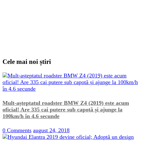
Cele mai noi știri
Mult-așteptatul roadster BMW Z4 (2019) este acum
oficial! Are 335 cai putere sub capotă și ajunge la
100km/h în 4.6 secunde
0 Comments
august 24, 2018