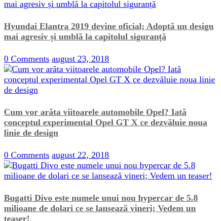
Hyundai Elantra 2019 devine oficial; Adoptă un design
mai agresiv și umblă la capitolul siguranță
0 Comments
august 23, 2018
Cum vor arăta viitoarele automobile Opel? Iată
conceptul experimental Opel GT X ce dezvăluie noua
linie de design
0 Comments
august 22, 2018
Bugatti Divo este numele unui nou hypercar de 5.8
milioane de dolari ce se lansează vineri; Vedem un
teaser!