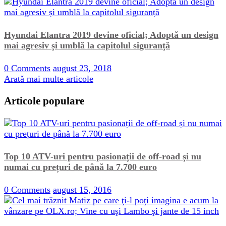
Hyundai Elantra 2019 devine oficial; Adoptă un design
mai agresiv și umblă la capitolul siguranță
0 Comments
august 23, 2018
Arată mai multe articole
Articole populare
Top 10 ATV-uri pentru pasionații de off-road și nu
numai cu prețuri de până la 7.700 euro
0 Comments
august 15, 2016