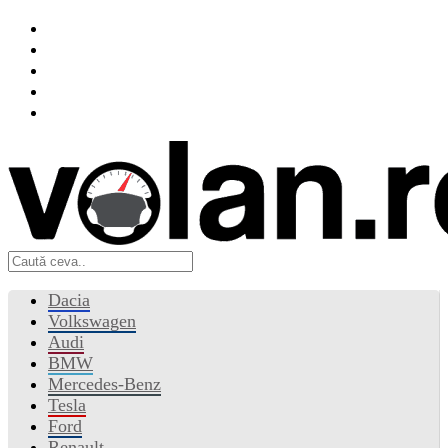
Dacia
Volkswagen
Audi
BMW
Mercedes-Benz
Tesla
Ford
Renault